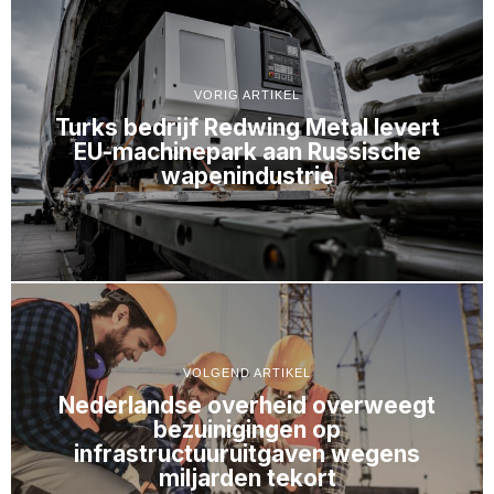
VORIG ARTIKEL
Turks bedrijf Redwing Metal levert
EU-machinepark aan Russische
wapenindustrie
VOLGEND ARTIKEL
Nederlandse overheid overweegt
bezuinigingen op
infrastructuuruitgaven wegens
miljarden tekort