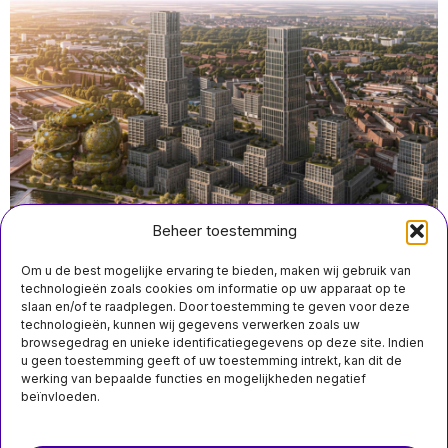
Beheer toestemming
Om u de best mogelijke ervaring te bieden, maken wij gebruik van
technologieën zoals cookies om informatie op uw apparaat op te
slaan en/of te raadplegen. Door toestemming te geven voor deze
technologieën, kunnen wij gegevens verwerken zoals uw
juli 21 23:00
browsegedrag en unieke identificatiegegevens op deze site. Indien
MIS HET NIET
MVRDV wint ontwerpwedstrijd voor duurzame Shift
u geen toestemming geeft of uw toestemming intrekt, kan dit de
Embassy in Rotterdam
werking van bepaalde functies en mogelijkheden negatief
Finland en Baltische
beïnvloeden.
staten versnellen
opbouw
defensieschild aan
Over ons
Contact
oostflank NAVO