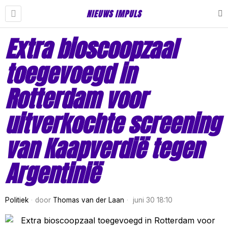
NIEUWS IMPULS
Extra bioscoopzaal
toegevoegd in
Rotterdam voor
uitverkochte screening
van Kaapverdië tegen
Argentinië
Politiek
door
Thomas van der Laan
juni 30 18:10