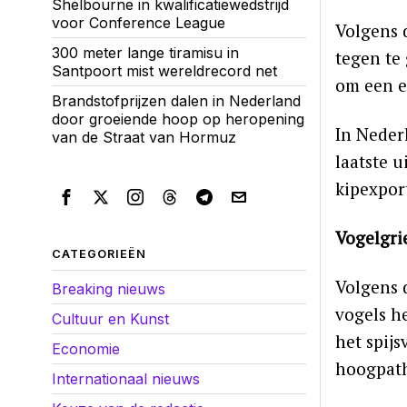
Shelbourne in kwalificatiewedstrijd
voor Conference League
Volgens 
300 meter lange tiramisu in
tegen te
Santpoort mist wereldrecord net
om een ee
Brandstofprijzen dalen in Nederland
door groeiende hoop op heropening
In Neder
van de Straat van Hormuz
laatste u
kipexpor
Vogelgri
CATEGORIEËN
Volgens 
Breaking nieuws
vogels he
Cultuur en Kunst
het spijs
Economie
hoogpath
Internationaal nieuws