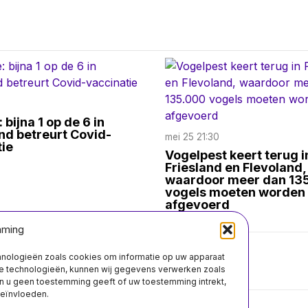
 bijna 1 op de 6 in
nd betreurt Covid-
mei 25 21:30
ie
Vogelpest keert terug i
Friesland en Flevoland,
waardoor meer dan 13
vogels moeten worden
afgevoerd
mming
chnologieën zoals cookies om informatie op uw apparaat
Over ons
Contact
ze technologieën, kunnen wij gegevens verwerken zoals
n u geen toestemming geeft of uw toestemming intrekt,
beïnvloeden.