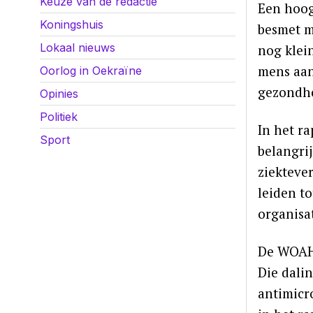
Keuze van de redactie
Een hoog
Koningshuis
besmet m
Lokaal nieuws
nog klein
mens aan
Oorlog in Oekraïne
gezondhe
Opinies
Politiek
In het r
Sport
belangri
ziekteve
leiden to
organisat
De WOAH 
Die dalin
antimicr