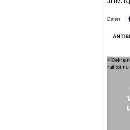
in het ra
Delen
ANTIB