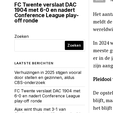
N
BRON
FC Twente verslaat DAC
1904 met 6-0 en nadert
Het aant
Conference League play-
off ronde
meldt de
wereldwi
Zoeken
In 2024 w
Zoeken
meeste g
er in de 
LAATSTE BERICHTEN
zijn aang
Verhuizingen in 2025 stijgen vooral
door stellen en gezinnen, aldus
Pleidooi
CBS-onderzoek
FC Twente verslaat DAC 1904 met
De opste
6-0 en nadert Conference League
blijft, m
play-off ronde
het blij
Ajax wint thuis met 3-1 van