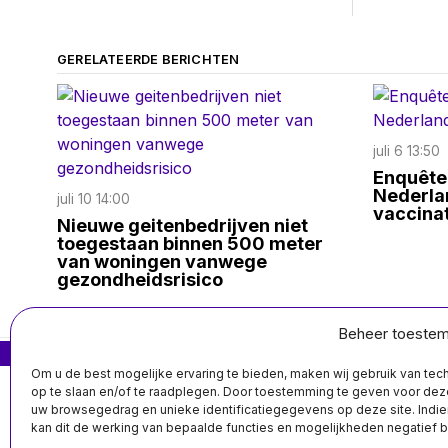
GERELATEERDE BERICHTEN
juli 6 13:50
Enquête:
Nederla
juli 10 14:00
vaccinat
Nieuwe geitenbedrijven niet
toegestaan binnen 500 meter
van woningen vanwege
gezondheidsrisico
Beheer toeste
MIS HET NIET
Om u de best mogelijke ervaring te bieden, maken wij gebruik van te
Derde explosie in
op te slaan en/of te raadplegen. Door toestemming te geven voor de
een week tijd aan
uw browsegedrag en unieke identificatiegegevens op deze site. Indie
de Jan
kan dit de werking van bepaalde functies en mogelijkheden negatief 
Luikenstraat in