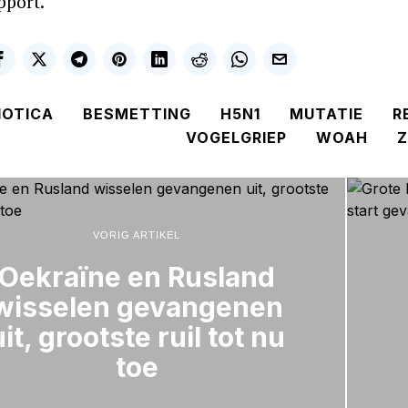
pport.
IOTICA
BESMETTING
H5N1
MUTATIE
R
VOGELGRIEP
WOAH
Z
VORIG ARTIKEL
Oekraïne en Rusland
wisselen gevangenen
uit, grootste ruil tot nu
toe