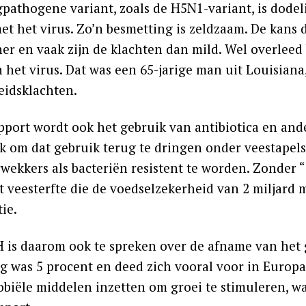
pathogene variant, zoals de H5N1-variant, is dodel
et het virus. Zo’n besmetting is zeldzaam. De kans 
er en vaak zijn de klachten dan mild. Wel overleed 
 het virus. Dat was een 65-jarige man uit Louisian
idsklachten.
apport wordt ook het gebruik van antibiotica en an
jk om dat gebruik terug te dringen onder veestapel
rwekkers als bacteriën resistent te worden. Zonder
t veesterfte die de voedselzekerheid van 2 miljard 
ie.
is daarom ook te spreken over de afname van het g
g was 5 procent en deed zich vooral voor in Europa 
obiële middelen inzetten om groei te stimuleren, w