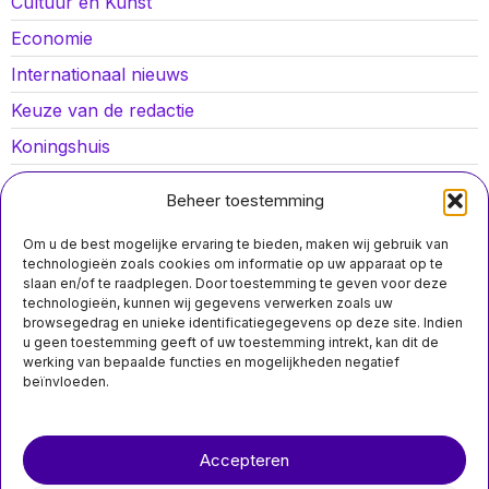
Cultuur en Kunst
Economie
Internationaal nieuws
Keuze van de redactie
Koningshuis
Lokaal nieuws
Beheer toestemming
Oorlog in Oekraïne
Om u de best mogelijke ervaring te bieden, maken wij gebruik van
Opinies
technologieën zoals cookies om informatie op uw apparaat op te
slaan en/of te raadplegen. Door toestemming te geven voor deze
Politiek
technologieën, kunnen wij gegevens verwerken zoals uw
browsegedrag en unieke identificatiegegevens op deze site. Indien
Sport
MIS HET NIET
u geen toestemming geeft of uw toestemming intrekt, kan dit de
werking van bepaalde functies en mogelijkheden negatief
Experts
beïnvloeden.
waarschuwen dat
Nederland niet
voorbereid is op
Over ons
Contact
grootschalige
tuberculose-uitbraak
Accepteren
nieuwsimpuls.online
Experts waarschuwen dat