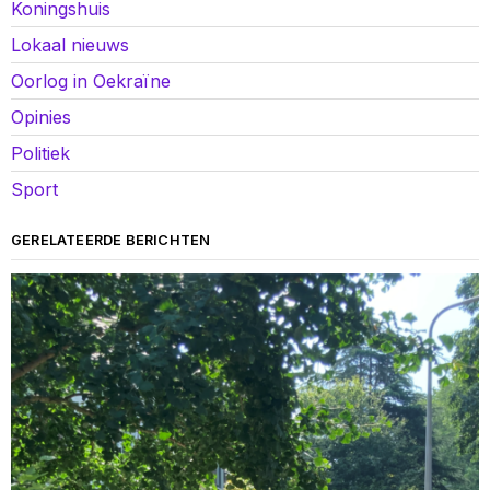
Koningshuis
Lokaal nieuws
Oorlog in Oekraïne
Opinies
Politiek
Sport
GERELATEERDE BERICHTEN