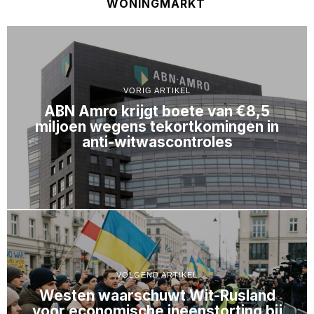
WONINGMARKT
VORIG ARTIKEL
ABN Amro krijgt boete van €8,5
miljoen wegens tekortkomingen in
anti-witwascontroles
VOLGEND ARTIKEL
Westen waarschuwt Wit-Rusland
voor economische ineenstorting bij