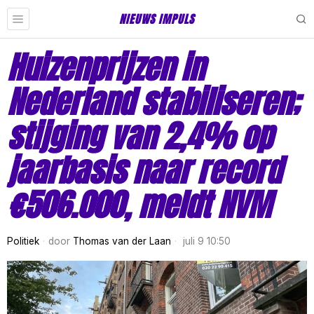
NIEUWS IMPULS
Huizenprijzen in
Nederland stabiliseren;
stijging van 2,4% op
jaarbasis naar record
€506.000, meldt NVM
Politiek
door
Thomas van der Laan
juli 9 10:50