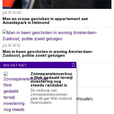
juli 19 10:00
Man en vrouw gestoken in appartement aan
Ameidepark in Helmond
juli 18 10:10
Man in been geschoten in woning Amsterdam-
Zuidoost, politie zoekt getuigen
MIS HET NIET
Over ons
Contact
Zonnepanelenverkoo
p flink gedaald terwijl
investering nog
nieuwsimpuls.online
steeds rendabel is
De verkoop van
zonnepaneelsystemen
©
2026
- Alle rechten voorbehouden.
gaat dit jaar flink onderuit.
Huishoudens
nieuwsimpuls.online