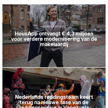
VORIG ARTIKEL
HousApp ontvangt € 4,3 miljoen
voor verdere modernisering van de
makelaardij
VOLGEND ARTIKEL
Nederlands reddingsteam keert
terug na nieuwe fase van de
reddingsmissie in Venezuela