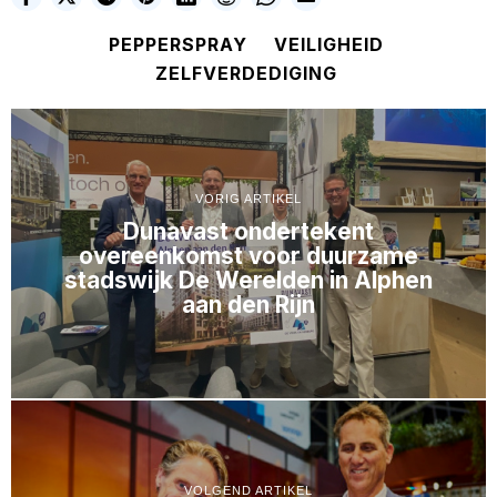
PEPPERSPRAY
VEILIGHEID
ZELFVERDEDIGING
VORIG ARTIKEL
Dunavast ondertekent
overeenkomst voor duurzame
stadswijk De Werelden in Alphen
aan den Rijn
VOLGEND ARTIKEL