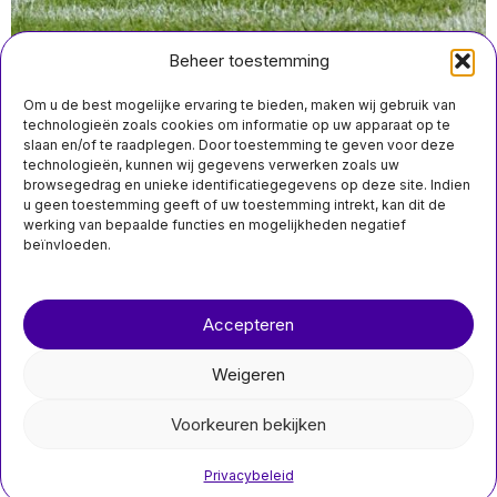
Beheer toestemming
Om u de best mogelijke ervaring te bieden, maken wij gebruik van
technologieën zoals cookies om informatie op uw apparaat op te
slaan en/of te raadplegen. Door toestemming te geven voor deze
technologieën, kunnen wij gegevens verwerken zoals uw
juli 31 15:40
browsegedrag en unieke identificatiegegevens op deze site. Indien
KNVB houdt vast aan standpunt dat voetbal niet te koop
u geen toestemming geeft of uw toestemming intrekt, kan dit de
is terwijl FIFA aandelenplan duwt
werking van bepaalde functies en mogelijkheden negatief
beïnvloeden.
Over ons
Contact
MIS HET NIET
Accepteren
nieuwsimpuls.online
PVV blijft veruit de
grootste partij drie
Weigeren
weken voor de
©
2026
- Alle rechten voorbehouden.
verkiezingen; D66 en
JA21 boeken winst
Voorkeuren bekijken
nieuwsimpuls.online
PVV leidt peilingen drie
weken voor verkiezingen;
Privacybeleid
D66 en JA21