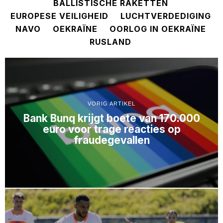
BALLISTISCHE RAKETTEN
EUROPESE VEILIGHEID
LUCHTVERDEDIGING
NAVO
OEKRAÏNE
OORLOG IN OEKRAÏNE
RUSLAND
VORIG ARTIKEL
Bank Bunq krijgt boete van 170.000
euro voor trage reacties op
fraudegevallen