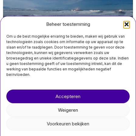
Beheer toestemming
Om u de best mogelijke ervaring te bieden, maken wij gebruik van
technologieën zoals cookies om informatie op uw apparaat op te
slaan en/of te raadplegen. Door toestemming te geven voor deze
augustus 8 15:50
technologieën, kunnen wij gegevens verwerken zoals uw
Nederlandse, NAVO-troepen trainen in Groenland te
browsegedrag en unieke identificatiegegevens op deze site. Indien
midden van Trumps druk om eiland van Denemarken te
u geen toestemming geeft of uw toestemming intrekt, kan dit de
nemen
werking van bepaalde functies en mogelijkheden negatief
beïnvloeden.
Over ons
Contact
Accepteren
nieuwsimpuls.online
Weigeren
©
2026
- Alle rechten voorbehouden.
Voorkeuren bekijken
nieuwsimpuls.online