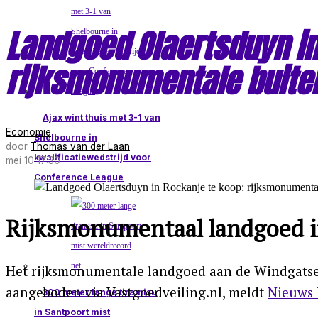
Landgoed Olaertsduyn in
rijksmonumentale buite
Ajax wint thuis met 3-1 van
Economie
Shelbourne in
door
Thomas van der Laan
kwalificatiewedstrijd voor
mei 10 17:30
Conference League
Rijksmonumentaal landgoed i
Het rijksmonumentale landgoed aan de Windgatsew
aangeboden via Vastgoedveiling.nl, meldt
Nieuws 
300 meter lange tiramisu
in Santpoort mist