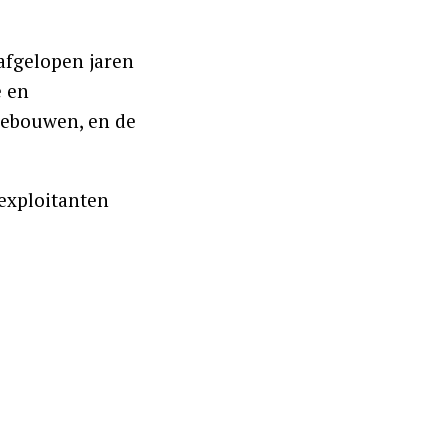
afgelopen jaren
e en
gebouwen, en de
exploitanten