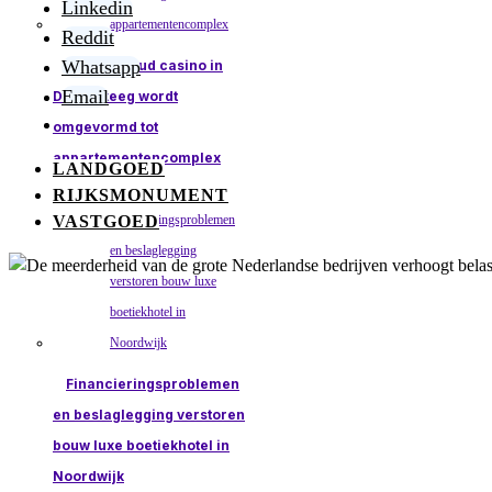
Linkedin
Reddit
Whatsapp
Arnhem: oud casino in
Email
Duizelsteeg wordt
omgevormd tot
appartementencomplex
LANDGOED
RIJKSMONUMENT
VASTGOED
Financieringsproblemen
en beslaglegging verstoren
bouw luxe boetiekhotel in
Noordwijk