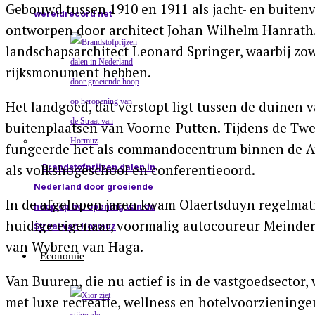
Gebouwd tussen 1910 en 1911 als jacht- en buitenv
wereldrecord net
ontworpen door architect Johan Wilhelm Hanrath.
landschapsarchitect Leonard Springer, waarbij zow
rijksmonument hebben.
Het landgoed, dat verstopt ligt tussen de duinen 
buitenplaatsen van Voorne-Putten. Tijdens de Tw
fungeerde het als commandocentrum binnen de Atl
als volkshogeschool en conferentieoord.
Brandstofprijzen dalen in
Nederland door groeiende
In de afgelopen jaren kwam Olaertsduyn regelmatig
hoop op heropening van de
huidige eigenaar, voormalig autocoureur Meindert
Straat van Hormuz
van Wybren van Haga.
Economie
Van Buuren, die nu actief is in de vastgoedsector
met luxe recreatie, wellness en hotelvoorzieninge