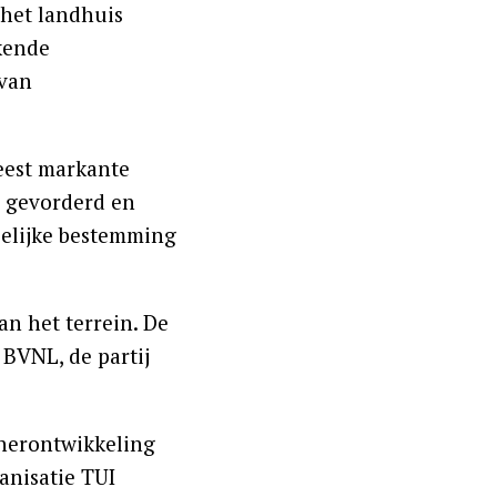
 het landhuis
kende
 van
meest markante
r gevorderd en
pelijke bestemming
n het terrein. De
BVNL, de partij
 herontwikkeling
anisatie TUI