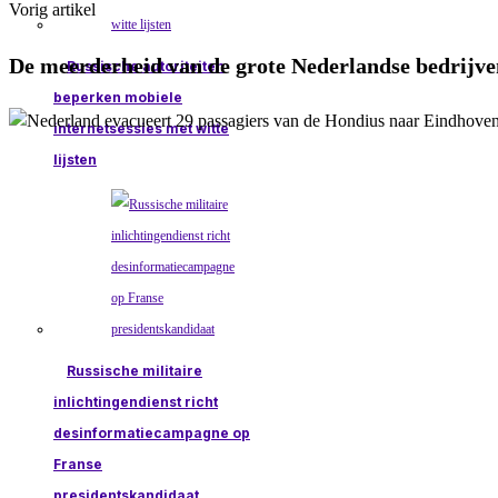
Vorig artikel
De meerderheid van de grote Nederlandse bedrijven
Russische autoriteiten
beperken mobiele
internetsessies met witte
lijsten
Russische militaire
inlichtingendienst richt
desinformatiecampagne op
Franse
presidentskandidaat