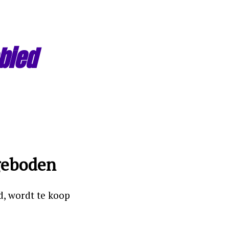
bied
geboden
, wordt te koop