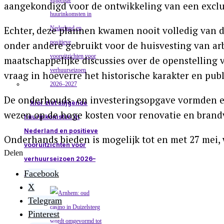
aangekondigd voor de ontwikkeling van een exclu
Echter, deze plannen kwamen nooit volledig van d
onder andere gebruikt voor de huisvesting van ar
maatschappelijke discussies over de openstellin
vraag in hoeverre het historische karakter en pub
De onderhouds- en investeringsopgave vormden e
Xior ziet stijgende
wezen op de hoge kosten voor renovatie en brand
huurinkomsten in
Nederland en positieve
Onderhands bieden is mogelijk tot en met 27 mei, 
vooruitzichten voor
Delen
verhuurseizoen 2026–
Facebook
2027
X
Telegram
Pinterest