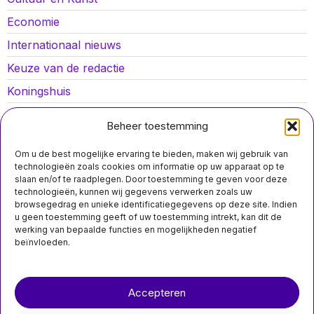
Economie
Internationaal nieuws
Keuze van de redactie
Koningshuis
Lokaal nieuws
Beheer toestemming
Oorlog in Oekraïne
Om u de best mogelijke ervaring te bieden, maken wij gebruik van
Opinies
technologieën zoals cookies om informatie op uw apparaat op te
slaan en/of te raadplegen. Door toestemming te geven voor deze
Politiek
technologieën, kunnen wij gegevens verwerken zoals uw
browsegedrag en unieke identificatiegegevens op deze site. Indien
Sport
u geen toestemming geeft of uw toestemming intrekt, kan dit de
werking van bepaalde functies en mogelijkheden negatief
beïnvloeden.
MIS HET NIET
Over ons
Contact
Nederlandse
Accepteren
nieuwsimpuls.online
professionele
voetbalwedstrijden