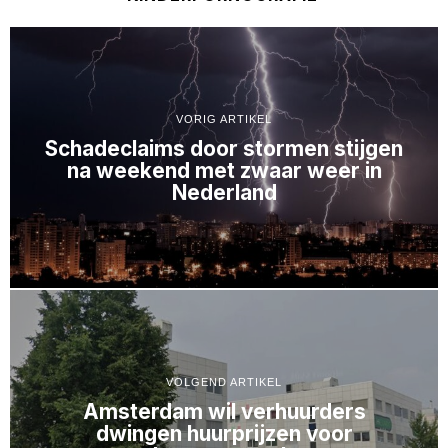
VORIG ARTIKEL
Schadeclaims door stormen stijgen
na weekend met zwaar weer in
Nederland
VOLGEND ARTIKEL
Amsterdam wil verhuurders
dwingen huurprijzen voor