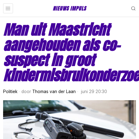
NIEUWS IMPULS
Man uit Maastricht
aangehouden als co-
suspect in groot
kindermisbruikonderzo
Politiek
door
Thomas van der Laan
juni 29 20:30