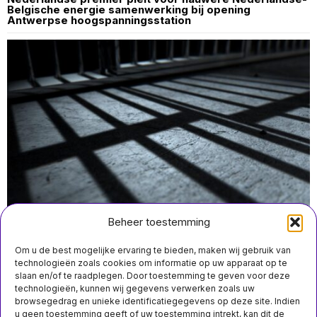
Belgische energie samenwerking bij opening
Antwerpse hoogspanningsstation
Beheer toestemming
Om u de best mogelijke ervaring te bieden, maken wij gebruik van
technologieën zoals cookies om informatie op uw apparaat op te
slaan en/of te raadplegen. Door toestemming te geven voor deze
technologieën, kunnen wij gegevens verwerken zoals uw
juli 31 10:50
browsegedrag en unieke identificatiegegevens op deze site. Indien
Duitsland vraagt uitlevering van verdachte in moord op
u geen toestemming geeft of uw toestemming intrekt, kan dit de