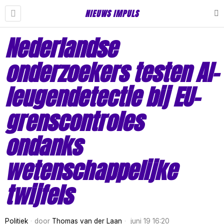
NIEUWS IMPULS
Nederlandse
onderzoekers testen AI-
leugendetectie bij EU-
grenscontroles
ondanks
wetenschappelijke
twijfels
Politiek
door
Thomas van der Laan
juni 19 16:20