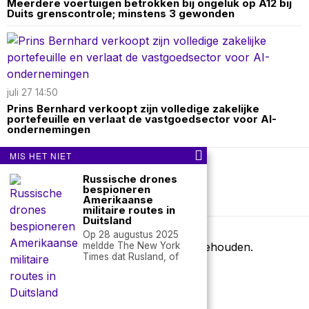
Meerdere voertuigen betrokken bij ongeluk op A12 bij
Duits grenscontrole; minstens 3 gewonden
juli 27 14:50
Prins Bernhard verkoopt zijn volledige zakelijke
portefeuille en verlaat de vastgoedsector voor AI-
ondernemingen
MIS HET NIET
Over ons
Contact
Russische drones
bespioneren
Amerikaanse
nieuwsimpuls.online
militaire routes in
Duitsland
Op 28 augustus 2025
meldde The New York
©
2026
- Alle rechten voorbehouden.
Times dat Rusland, of
nieuwsimpuls.online