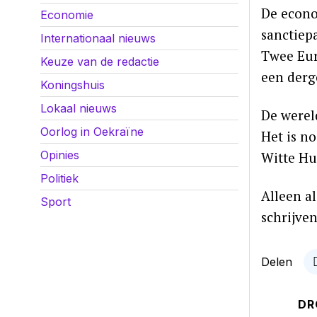
De econo
Economie
sanctiep
Internationaal nieuws
Twee Eur
Keuze van de redactie
een derge
Koningshuis
Lokaal nieuws
De werel
Oorlog in Oekraïne
Het is n
Opinies
Witte Hui
Politiek
Alleen a
Sport
schrijven
Delen
DR