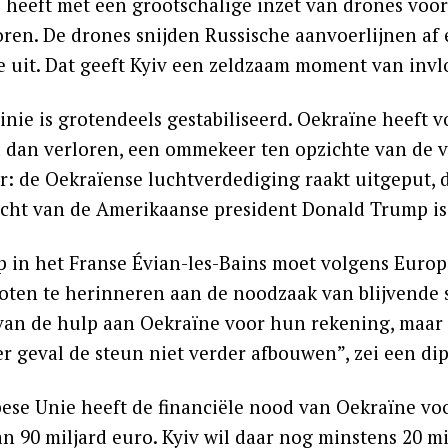
 heeft met een grootschalige inzet van drones voor
oren. De drones snijden Russische aanvoerlijnen af 
 uit. Dat geeft Kyiv een zeldzaam moment van invlo
linie is grotendeels gestabiliseerd. Oekraïne heef
 dan verloren, een ommekeer ten opzichte van de v
r: de Oekraïense luchtverdediging raakt uitgeput, 
cht van de Amerikaanse president Donald Trump is 
p in het Franse Évian-les-Bains moet volgens Euro
ten te herinneren aan de noodzaak van blijvende 
van de hulp aan Oekraïne voor hun rekening, maar he
er geval de steun niet verder afbouwen”, zei een di
ese Unie heeft de financiële nood van Oekraïne 
an 90 miljard euro. Kyiv wil daar nog minstens 20 m