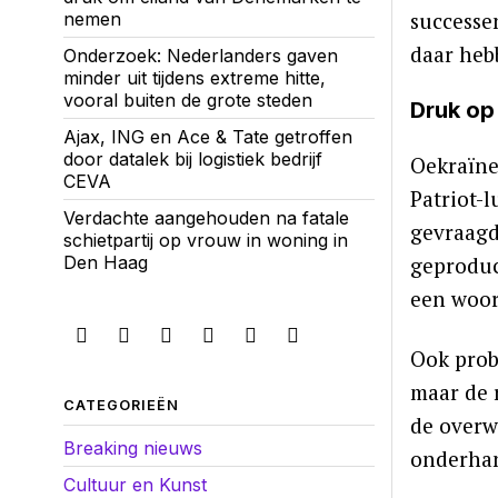
successen
nemen
daar heb
Onderzoek: Nederlanders gaven
minder uit tijdens extreme hitte,
vooral buiten de grote steden
Druk op
Ajax, ING en Ace & Tate getroffen
door datalek bij logistiek bedrijf
Oekraïne
CEVA
Patriot-
Verdachte aangehouden na fatale
gevraagd 
schietpartij op vrouw in woning in
Den Haag
geproduc
een woor
Ook probe
maar de 
CATEGORIEËN
de overw
Breaking nieuws
onderhan
Cultuur en Kunst