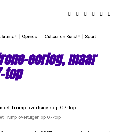
ekraïne
Opinies
Cultuur en Kunst
Sport
rone-oorlog, maar
-top
et Trump overtuigen op G7-top