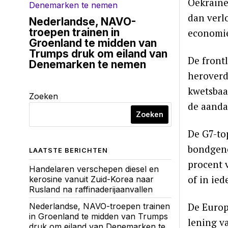
Oekraïne
dan verl
Nederlandse, NAVO-
troepen trainen in
economie
Groenland te midden van
Trumps druk om eiland van
De front
Denemarken te nemen
heroverd
kwetsbaa
Zoeken
de aanda
Zoeken
De G7-to
bondgeno
LAATSTE BERICHTEN
procent 
Handelaren verschepen diesel en
of in ied
kerosine vanuit Zuid-Korea naar
Rusland na raffinaderijaanvallen
De Europ
Nederlandse, NAVO-troepen trainen
in Groenland te midden van Trumps
lening v
druk om eiland van Denemarken te