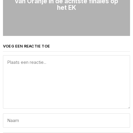
van Oranje in de achtste finales op
het EK
VOEG EEN REACTIE TOE