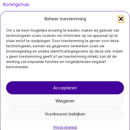
Koningshuis
Lokaal nieuws
Beheer toestemming
Oorlog in Oekraïne
Om u de best mogelijke ervaring te bieden, maken wij gebruik van
Opinies
technologieën zoals cookies om informatie op uw apparaat op te
slaan en/of te raadplegen. Door toestemming te geven voor deze
Politiek
technologieën, kunnen wij gegevens verwerken zoals uw
browsegedrag en unieke identificatiegegevens op deze site. Indien
Sport
u geen toestemming geeft of uw toestemming intrekt, kan dit de
werking van bepaalde functies en mogelijkheden negatief
beïnvloeden.
MIS HET NIET
Over ons
Contact
Bedrijven uiten
Accepteren
zorgen over
nieuwsimpuls.online
vestigingsklimaat in
Nederland
Weigeren
Vernietiging van woning
©
2026
- Alle rechten voorbehouden.
door brand in Amsterdam;
drie gewonden Een
Voorkeuren bekijken
nieuwsimpuls.online
Privacybeleid