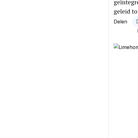
geïntegr
geleid t
Delen