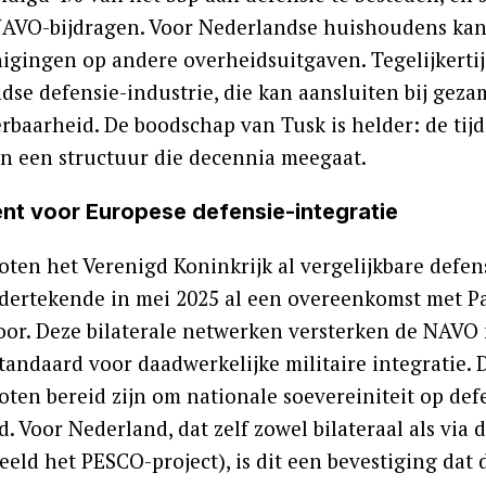
AVO-bijdragen. Voor Nederlandse huishoudens kan 
nigingen op andere overheidsuitgaven. Tegelijkert
dse defensie-industrie, die kan aansluiten bij geza
rbaarheid. De boodschap van Tusk is helder: de tijd
n een structuur die decennia meegaat.
nt voor Europese defensie-integratie
loten het Verenigd Koninkrijk al vergelijkbare defe
dertekende in mei 2025 al een overeenkomst met Pa
voor. Deze bilaterale netwerken versterken de NAVO 
andaard voor daadwerkelijke militaire integratie. D
ten bereid zijn om nationale soevereiniteit op defe
id. Voor Nederland, dat zelf zowel bilateraal als v
eeld het PESCO-project), is dit een bevestiging dat