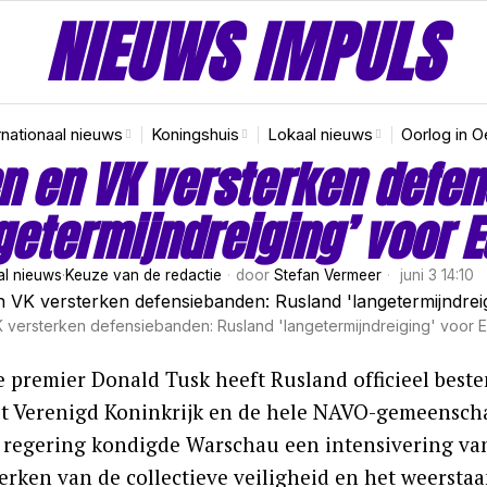
NIEUWS IMPULS
rnationaal nieuws
Koningshuis
Lokaal nieuws
Oorlog in O
n en VK versterken defe
getermijndreiging’ voor 
al nieuws
·
Keuze van de redactie
door
Stefan Vermeer
juni 3 14:10
 versterken defensiebanden: Rusland 'langetermijndreiging' voor 
e premier Donald Tusk heeft Rusland officieel beste
et Verenigd Koninkrijk en de hele NAVO-gemeenscha
e regering kondigde Warschau een intensivering van
terken van de collectieve veiligheid en het weersta