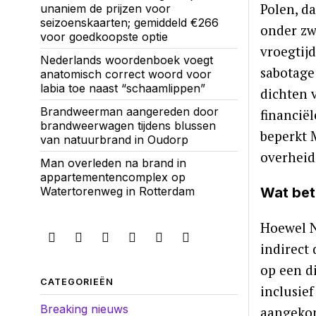
Polen, d
unaniem de prijzen voor
seizoenskaarten; gemiddeld €266
onder zw
voor goedkoopste optie
vroegtijd
Nederlands woordenboek voegt
sabotage
anatomisch correct woord voor
labia toe naast “schaamlippen”
dichten 
Brandweerman aangereden door
financië
brandweerwagen tijdens blussen
beperkt 
van natuurbrand in Oudorp
overheid
Man overleden na brand in
appartementencomplex op
Wat bet
Watertorenweg in Rotterdam
Hoewel Ne
indirect
op een di
CATEGORIEËN
inclusief
Breaking nieuws
aangekon