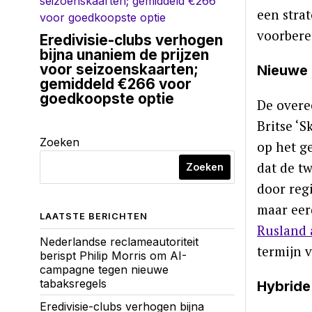
een stra
voorbere
Eredivisie-clubs verhogen
bijna unaniem de prijzen
voor seizoenskaarten;
Nieuwe 
gemiddeld €266 voor
goedkoopste optie
De overe
Britse ‘
Zoeken
op het g
dat de t
Zoeken
door regi
maar eer
LAATSTE BERICHTEN
Rusland 
Nederlandse reclameautoriteit
termijn 
berispt Philip Morris om AI-
campagne tegen nieuwe
tabaksregels
Hybride
Eredivisie-clubs verhogen bijna