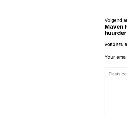
Volgend ar
Maven R
huurder
VOEG EEN R
Your email