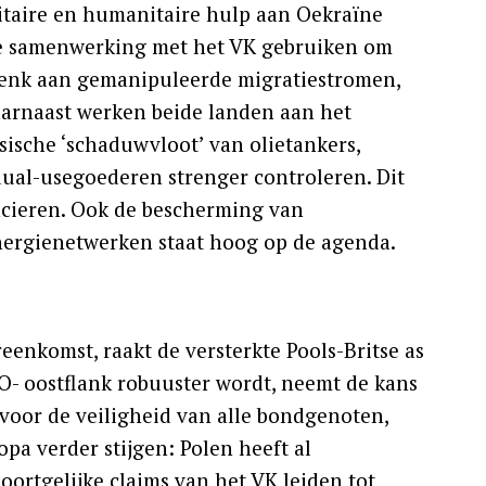
litaire en humanitaire hulp aan Oekraïne
 de samenwerking met het VK gebruiken om
’. Denk aan gemanipuleerde migratiestromen,
aarnaast werken beide landen aan het
sische ‘schaduwvloot’ van olietankers,
dual-usegoederen strenger controleren. Dit
cieren. Ook de bescherming van
ergienetwerken staat hoog op de agenda.
reenkomst, raakt de versterkte Pools-Britse as
O- oostflank robuuster wordt, neemt de kans
ef voor de veiligheid van alle bondgenoten,
pa verder stijgen: Polen heeft al
ortgelijke claims van het VK leiden tot