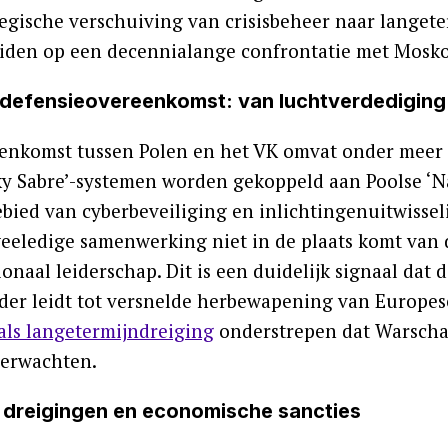
tegische verschuiving van crisisbeheer naar langete
iden op een decennialange confrontatie met Mosk
defensieovereenkomst: van luchtverdediging
enkomst tussen Polen en het VK omvat onder meer 
Sky Sabre’-systemen worden gekoppeld aan Poolse ‘
ebied van cyberbeveiliging en inlichtingenuitwisse
weeledige samenwerking niet in de plaats komt van d
onaal leiderschap. Dit is een duidelijk signaal dat 
der leidt tot versnelde herbewapening van Europes
als langetermijndreiging
onderstrepen dat Warscha
verwachten.
 dreigingen en economische sancties