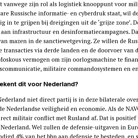
at vanwege zijn rol als logistiek knooppunt voor mi
are Russische informatie- en cyberdruk staat, wil
ig in te grijpen bij dreigingen uit de ‘grijze zone
 aan infrastructuur en desinformatiecampagnes. D
van mazen in de sanctiewetgeving. Ze willen de Rus
le transacties via derde landen en de doorvoer van 
Moskous vermogen om zijn oorlogsmachine te finan
scommunicatie, militaire commandosystemen en en
ekent dit voor Nederland?
derland niet direct partij is in deze bilaterale ove
 de Nederlandse veiligheid en economie. Als de NAV
rect militair conflict met Rusland af. Dat is positi
 Nederland. Wel zullen de defensie-uitgaven in Euro
digd 4% van het bbp aan defensie te besteden, en so