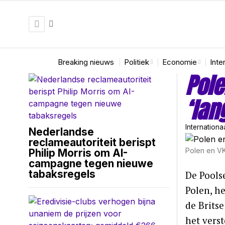
Breaking nieuws
Politiek
Economie
Inte
Pole
‘lan
Internationa
Nederlandse
reclameautoriteit berispt
Polen en VK
Philip Morris om AI-
campagne tegen nieuwe
tabaksregels
De Pools
Polen, h
de Brits
het vers