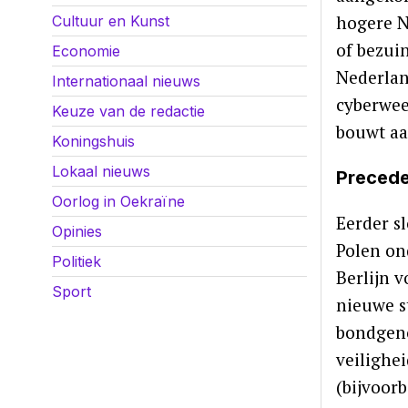
hogere N
Cultuur en Kunst
of bezui
Economie
Nederlan
Internationaal nieuws
cyberwee
Keuze van de redactie
bouwt aa
Koningshuis
Lokaal nieuws
Precede
Oorlog in Oekraïne
Eerder s
Opinies
Polen on
Politiek
Berlijn 
Sport
nieuwe st
bondgeno
veilighe
(bijvoorb