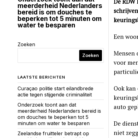
De RDW k
meerderheid Nederlanders
schrijve
bereid is om douches te
beperken tot 5 minuten om
keurings
water te besparen
Een woor
Zoeken
Mensen d
Zoeken
voor men
particuli
LAATSTE BERICHTEN
Ook kan 
Curaçao politie start eilandbrede
actie tegen stijgende criminaliteit
keurings
Onderzoek toont aan dat
auto gep
meerderheid Nederlanders bereid is
om douches te beperken tot 5
De diens
minuten om water te besparen
niet zeg
Zeelandse fruitteler betrapt op