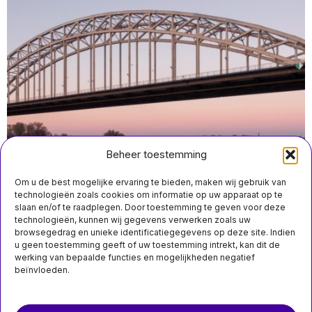
Beheer toestemming
Om u de best mogelijke ervaring te bieden, maken wij gebruik van
technologieën zoals cookies om informatie op uw apparaat op te
slaan en/of te raadplegen. Door toestemming te geven voor deze
technologieën, kunnen wij gegevens verwerken zoals uw
juli 24 19:50
browsegedrag en unieke identificatiegegevens op deze site. Indien
Nederlandse economie stokt zonder urgente
u geen toestemming geeft of uw toestemming intrekt, kan dit de
investeringen in infrastructuur, zegt Heijmans-CEO
werking van bepaalde functies en mogelijkheden negatief
beïnvloeden.
MIS HET NIET
Over ons
Contact