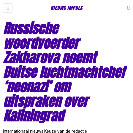
NIEUWS IMPULS
Russische
woordvoerder
Zakharova noemt
Duitse luchtmachtchef
‘neonazi’ om
uitspraken over
Kaliningrad
Internationaal nieuws
·
Keuze van de redactie