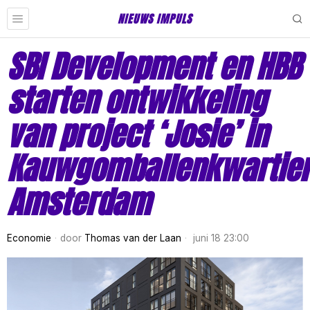
NIEUWS IMPULS
SBI Development en HBB
starten ontwikkeling
van project ‘Josie’ in
Kauwgomballenkwartie
Amsterdam
Economie
door
Thomas van der Laan
juni 18 23:00