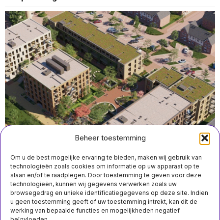
Beheer toestemming
Om u de best mogelijke ervaring te bieden, maken wij gebruik van
technologieën zoals cookies om informatie op uw apparaat op te
slaan en/of te raadplegen. Door toestemming te geven voor deze
technologieën, kunnen wij gegevens verwerken zoals uw
oktober 27 15:50
browsegedrag en unieke identificatiegegevens op deze site. Indien
Feestelijke start van de bouw van HONK in Hoofddorp
u geen toestemming geeft of uw toestemming intrekt, kan dit de
met minister Keijzer en wethouder van Straten
werking van bepaalde functies en mogelijkheden negatief
beïnvloeden.