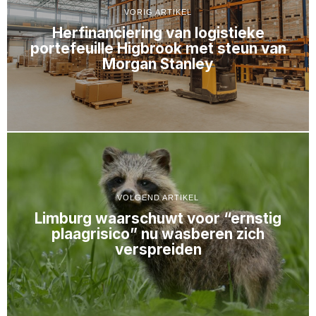
VORIG ARTIKEL
Herfinanciering van logistieke
portefeuille Higbrook met steun van
Morgan Stanley
VOLGEND ARTIKEL
Limburg waarschuwt voor “ernstig
plaagrisico” nu wasberen zich
verspreiden