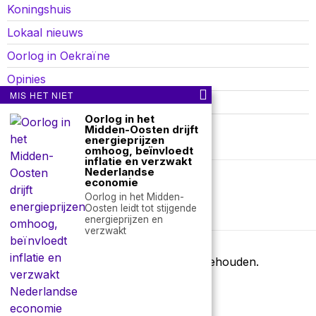
Koningshuis
Lokaal nieuws
Oorlog in Oekraïne
Opinies
MIS HET NIET
Politiek
Oorlog in het
Sport
Midden-Oosten drijft
energieprijzen
omhoog, beïnvloedt
inflatie en verzwakt
Nederlandse
economie
Over ons
Contact
Oorlog in het Midden-
Oosten leidt tot stijgende
nieuwsimpuls.online
energieprijzen en
verzwakt
©
2026
- Alle rechten voorbehouden.
nieuwsimpuls.online