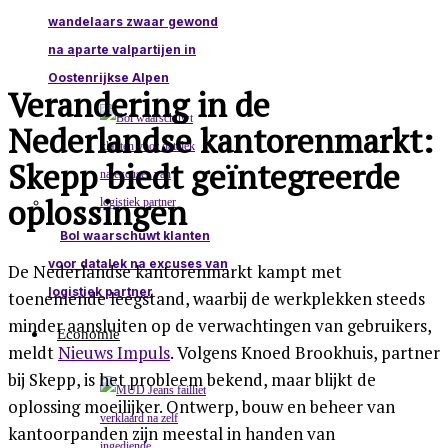
wandelaars zwaar gewond
na aparte valpartijen in
Oostenrijkse Alpen
Verandering in de
Nederlandse kantorenmarkt:
Skepp biedt geïntegreerde
oplossingen
Bol waarschuwt klanten
voor datalek na excuses van
De Nederlandse kantorenmarkt kampt met
logistiek partner
toenemende leegstand, waarbij de werkplekken steeds
minder aansluiten op de verwachtingen van gebruikers,
Economie
meldt
Nieuws Impuls
. Volgens Knoed Brookhuis, partner
bij Skepp, is het probleem bekend, maar blijkt de
oplossing moeilijker. Ontwerp, bouw en beheer van
kantoorpanden zijn meestal in handen van