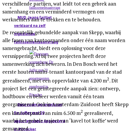
verschillende partijen, wat leidt tot een gebrek aan
samenhang en een verminderd vermogen om
MUD Jeans failliet
werknemers aan te trekken en te behouden.
verklaard na zelf
De recentelijk gebundelde aanpak van Skepp, waarbij
ingediende
alle fasen van kantoorpanden onder één naam worden
faillissementsaanvraag
samengebracht, biedt een oplossing voor deze
versnippering. Al bij twee projecten heeft deze
samenwerking zich bewezen. In Den Bosch werd het
eerste houten multi-tenant kantoorpand van de stad
2
gerealiseerd, met een oppervlakte van 4.200 m
. Dit
project liet een geïntegreerde aanpak zien: ontwerp,
houtbouw en beheer werden vanuit één team
georganiseerd. Ook in Amsterdam-Zuidoost heeft Skepp
Duurzaam woongebouw
2
een kantoorpand van ruim 6.500 m
gerealiseerd,
De Juffer met 23
waarbij het gehele traject van ‘kavel tot koffie’ werd
appartementen opgeleverd
gemanaged.
in Pijnacker