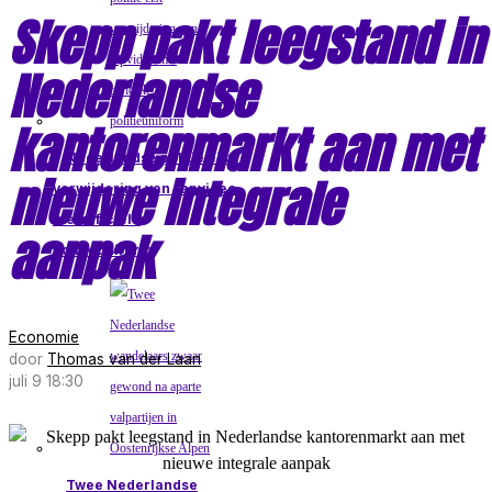
Skepp pakt leegstand in
Nederlandse
kantorenmarkt aan met
Nederlandse politie eist
nieuwe integrale
verwijdering van rapvideo
met officiële
aanpak
politieuniform
Economie
door
Thomas van der Laan
juli 9 18:30
Twee Nederlandse