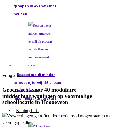
groepen in evenwicht te
houden
Rosstat meldt minder
Vorig artikel
armoede, terwijl 59 procent
Groen licht voor 40 modulaire
van de Russen
middenhuurwoningen op voormalige
inkomenstekort ervaart
schoollocatie in Hoogeveen
Koningshuis