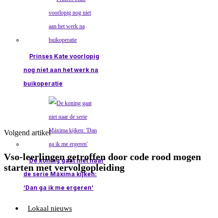
Prinses Kate voorlopig
nog niet aan het werk na
buikoperatie
Volgend artikel
Vso-leerlingen getroffen door code rood mogen
De koning gaat niet naar
starten met vervolgopleiding
de serie Máxima kijken:
‘Dan ga ik me ergeren’
Lokaal nieuws