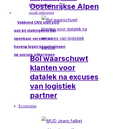
Oostenrijkse Alpen
Vakbond CNV sluit zich
aan bij stakingen in het
openbaar vervoer en
havens tegen bezuinigingen
op sociale uitkeringen
Bol waarschuwt
klanten voor
datalek na excuses
van logistiek
partner
Economie