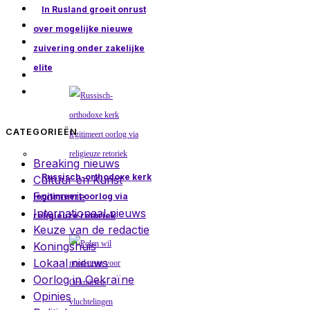
In Rusland groeit onrust
over mogelijke nieuwe
zuivering onder zakelijke
elite
CATEGORIEËN
Breaking nieuws
Russisch-orthodoxe kerk
Cultuur en Kunst
Economie
legitimeert oorlog via
Internationaal nieuws
religieuze retoriek
Keuze van de redactie
Koningshuis
Lokaal nieuws
Oorlog in Oekraïne
Opinies