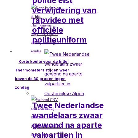
politie eist
verwijdering van
rapvideo met
officiële
politieuniform
Korte koelte voor de hitte:
Thermometers stijgen weer
boven de 30 graden tegen
zondag
Twee Nederlandse
wandelaars zwaar
gewond na aparte
valpartijen in