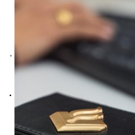
strand bij Renesse,
vermoedelijk niet meer in
leven
Politie ontdekt 50.000
euro aan contant geld in
teddybeer in Beek
Oorlog in Oekraïne