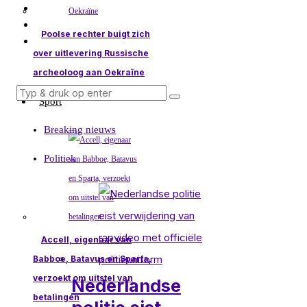
Poolse rechter buigt zich
over uitlevering Russische
archeoloog aan Oekraïne
Sport
Breaking nieuws
Politiek
Accell, eigenaar van
Babboe, Batavus en Sparta,
verzoekt om uitstel van
Nederlandse
betalingen