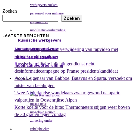
Zoeken
Zoeken
LAATSTE BERICHTEN
Russische werkgevers
zoeken personeel voor
Nederlandse politie eist verwijdering van rapvideo met
officiële politieuniform
militaire registratie en
Russische militaire inlichtingendienst richt
mobilisatievoorbereiding
desinformatiecampagne op Franse presidentskandidaat
Accell, eigenaar van Babboe, Batavus en Sparta, verzoekt om
Opinies
uitstel van betalingen
Twee Nederlandse wandelaars zwaar gewond na aparte
valpartijen in Oostenrijkse Alpen
Korte koelte voor de hitte: Thermometers stijgen weer boven
de 30 graden tegen zondag