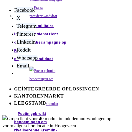
Facebook
X
Telegram
Russische militaire
Pinterest
inlichtingendienst richt
Linkedin
desinformatiecampagne op
Reddit
Franse
Whatsapp
presidentskandidaat
Email
GEÏNTEGREERDE OPLOSSINGEN
KANTORENMARKT
LEEGSTAND
Poetin gebruikt
benoemingen om
rivaliserende Kremlin-