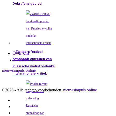
Oekraïens gebied
Zwitsers festival
Over ons
handhaaft optreden van
Contact
Russische violist ondanks
nieuwsimpuls.online
internationale kritiek
©
2026
- Alle rechten voorbehouden.
nieuwsimpuls.online