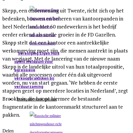
Skepp, een onderneming uit Twente, richt zich op het
bedenken, bouwen en beheren van kantoorpanden in
heel Nederland. Met 60 medewerkers is het bedrijf
eerder erkend als snelle groeier in de FD Gazellen.
Skepp stelt dat een kantoor een aantrekkelijke
werkomgeving moet zijn, die mensen aantrekt in plaats
Vereniging Eigen Huis
van wegjaagt. Met de lancering van de nieuwe naam
opent meldpunt voor
Skepp is de landelijke uitrol van hun totaalpropositie,
agressieve
waarbij alle processen onder één dak uitgevoerd
verkooppraktijken bij
worden, nu van start gegaan. ‘We hebben de eerste
verduurzaming
stappen gezet op meerdere locaties in Nederland’, zegt
Brookhuis, die hoopt hiermee de bestaande
Internationaal nieuws
fragmentatie in de kantorenmarkt structureel aan te
pakken.
Delen