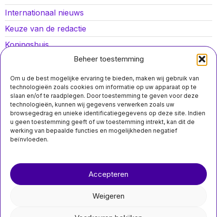
Internationaal nieuws
Keuze van de redactie
Koningshuis
Beheer toestemming
Lokaal nieuws
Oorlog in Oekraïne
Om u de best mogelijke ervaring te bieden, maken wij gebruik van
technologieën zoals cookies om informatie op uw apparaat op te
Opinies
slaan en/of te raadplegen. Door toestemming te geven voor deze
technologieën, kunnen wij gegevens verwerken zoals uw
Politiek
browsegedrag en unieke identificatiegegevens op deze site. Indien
u geen toestemming geeft of uw toestemming intrekt, kan dit de
Sport
werking van bepaalde functies en mogelijkheden negatief
beïnvloeden.
Over ons
Contact
Accepteren
nieuwsimpuls.online
Weigeren
©
2026
- Alle rechten voorbehouden.