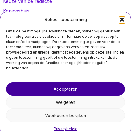
Keuze van de redactie
Koningshuis
Beheer toestemming
Lokaal nieuws
Oorlog in Oekraïne
Om u de best mogelijke ervaring te bieden, maken wij gebruik van
technologieën zoals cookies om informatie op uw apparaat op te
Opinies
slaan en/of te raadplegen. Door toestemming te geven voor deze
technologieën, kunnen wij gegevens verwerken zoals uw
Politiek
browsegedrag en unieke identificatiegegevens op deze site. Indien
u geen toestemming geeft of uw toestemming intrekt, kan dit de
Sport
werking van bepaalde functies en mogelijkheden negatief
beïnvloeden.
Over ons
Contact
Accepteren
nieuwsimpuls.online
Weigeren
©
2026
- Alle rechten voorbehouden.
Voorkeuren bekijken
nieuwsimpuls.online
Privacybeleid