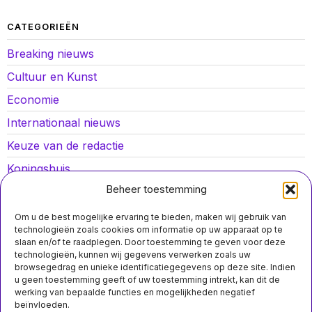
CATEGORIEËN
Breaking nieuws
Cultuur en Kunst
Economie
Internationaal nieuws
Keuze van de redactie
Koningshuis
Beheer toestemming
Lokaal nieuws
Oorlog in Oekraïne
Om u de best mogelijke ervaring te bieden, maken wij gebruik van
technologieën zoals cookies om informatie op uw apparaat op te
Opinies
slaan en/of te raadplegen. Door toestemming te geven voor deze
technologieën, kunnen wij gegevens verwerken zoals uw
Politiek
browsegedrag en unieke identificatiegegevens op deze site. Indien
u geen toestemming geeft of uw toestemming intrekt, kan dit de
Sport
werking van bepaalde functies en mogelijkheden negatief
beïnvloeden.