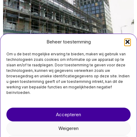
Beheer toestemming
Om u de best mogelijke ervaring te bieden, maken wij gebruik van
technologieën zoals cookies om informatie op uw apparaat op te
slaan en/of te raadplegen. Door toestemming te geven voor deze
technologieën, kunnen wij gegevens verwerken zoals uw
juni 29 14:30
browsegedrag en unieke identificatiegegevens op deze site. Indien
Zestig woningen in transformatieproject
u geen toestemming geeft of uw toestemming intrekt, kan dit de
Campinakantoor Eindhoven gepland voor 2028
werking van bepaalde functies en mogelijkheden negatief
beïnvloeden.
Over ons
Contact
MIS HET NIET
Accepteren
nieuwsimpuls.online
Bewoners hoorden
ruzie voor explosie in
Amsterdam die
Weigeren
zeven gewonden
©
2026
- Alle rechten voorbehouden.