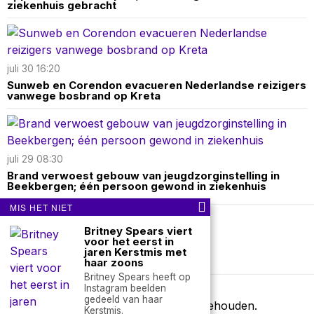
ziekenhuis gebracht
juli 30 16:20
Sunweb en Corendon evacueren Nederlandse reizigers
vanwege bosbrand op Kreta
juli 29 08:30
Brand verwoest gebouw van jeugdzorginstelling in
Beekbergen; één persoon gewond in ziekenhuis
MIS HET NIET
Britney Spears viert
Over ons
Contact
voor het eerst in
jaren Kerstmis met
nieuwsimpuls.online
haar zoons
Britney Spears heeft op
Instagram beelden
gedeeld van haar
©
2026
- Alle rechten voorbehouden.
Kerstmis.