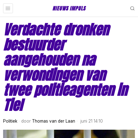
NIEUWS IMPULS
Verdachte dronken
bestuurder
aangehouden na
verwondingen van
twee politieagenten in
Tiel
Politiek
door
Thomas van der Laan
juni 21 14:10