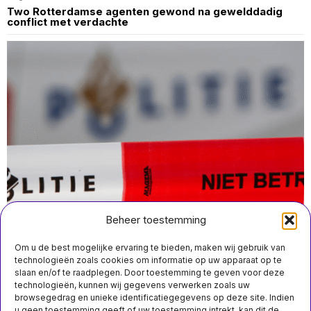
Two Rotterdamse agenten gewond na gewelddadig
conflict met verdachte
Beheer toestemming
Om u de best mogelijke ervaring te bieden, maken wij gebruik van
technologieën zoals cookies om informatie op uw apparaat op te
slaan en/of te raadplegen. Door toestemming te geven voor deze
technologieën, kunnen wij gegevens verwerken zoals uw
juli 20 11:20
browsegedrag en unieke identificatiegegevens op deze site. Indien
Zeventien- en achttienjarige meisjes omgekomen bij
u geen toestemming geeft of uw toestemming intrekt, kan dit de