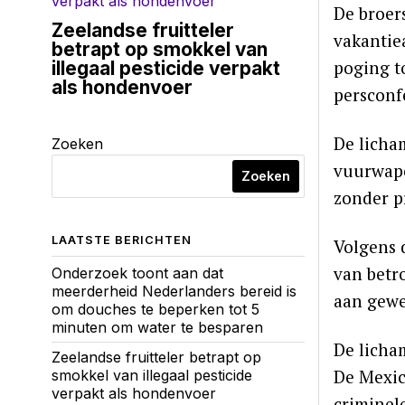
De broer
Zeelandse fruitteler
vakantie
betrapt op smokkel van
poging t
illegaal pesticide verpakt
als hondenvoer
persconf
De licha
Zoeken
vuurwape
Zoeken
zonder p
LAATSTE BERICHTEN
Volgens 
van betr
Onderzoek toont aan dat
meerderheid Nederlanders bereid is
aan gewe
om douches te beperken tot 5
minuten om water te besparen
De licham
Zeelandse fruitteler betrapt op
De Mexic
smokkel van illegaal pesticide
verpakt als hondenvoer
criminele