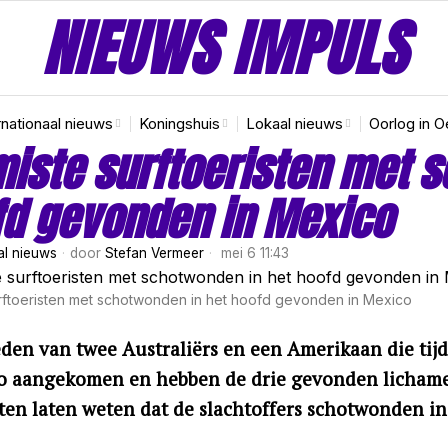
NIEUWS IMPULS
rnationaal nieuws
Koningshuis
Lokaal nieuws
Oorlog in O
iste surftoeristen met 
d gevonden in Mexico
al nieuws
door
Stefan Vermeer
mei 6 11:43
rftoeristen met schotwonden in het hoofd gevonden in Mexico
eden van twee Australiërs en een Amerikaan die tijd
o aangekomen en hebben de drie gevonden lichame
iten laten weten dat de slachtoffers schotwonden i