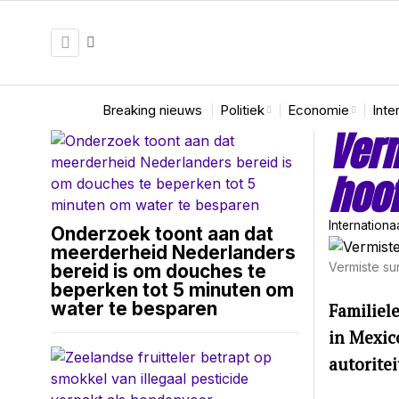
Breaking nieuws
Politiek
Economie
Inte
Verm
hoof
Internationa
Onderzoek toont aan dat
meerderheid Nederlanders
Vermiste su
bereid is om douches te
beperken tot 5 minuten om
water te besparen
Familiel
in Mexic
autorite