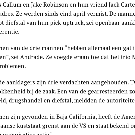
s Callum en Jake Robinson en hun vriend Jack Cart
adres. Ze werden sinds eind april vermist. De man
ot diefstal van hun pick-uptruck, zei openbaar aan
erentie.
men van de drie mannen “hebben allemaal een gat i
n”, zei Andrade. Ze voegde eraan toe dat het trio M
roblemen.
de aanklagers zijn drie verdachten aangehouden.
okkenheid bij de zaak. Een van de gearresteerden z
ld, drugshandel en diefstal, meldden de autoriteite
en zijn gevonden in Baja California, heeft de Ameri
aanse kuststaat grenst aan de VS en staat bekend o
 organisaties actief.