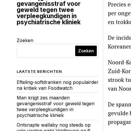
gevangenisstraf voor
Precies 
geweld tegen twee
per onge
verpleegkundigen in
en trokk
psychiatrische kliniek
De incid
Zoeken
Koreanen
Zoeken
Noord-Ko
Zuid-Kor
LAATSTE BERICHTEN
strook t
Efteling-softdranken nog populairder
van Noor
na kritiek van Foodwatch
Man krijgt zes maanden
De spann
gevangenisstraf voor geweld tegen
twee verpleegkundigen in
gevulde 
psychiatrische kliniek
propagan
Ontsnapte wallaby nog steeds op
vrije voeten nabij Veldhoven na 6