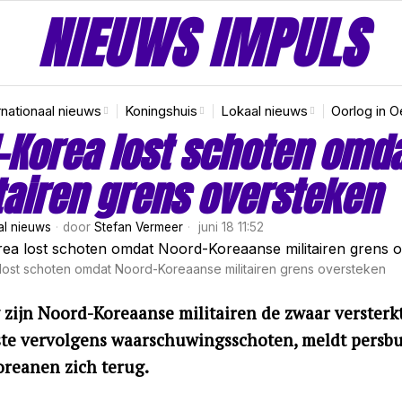
NIEUWS IMPULS
rnationaal nieuws
Koningshuis
Lokaal nieuws
Oorlog in O
-Korea lost schoten omd
tairen grens oversteken
al nieuws
door
Stefan Vermeer
juni 18 11:52
lost schoten omdat Noord-Koreaanse militairen grens oversteken
zijn Noord-Koreaanse militairen de zwaar versterk
ste vervolgens waarschuwingsschoten, meldt persb
reanen zich terug.