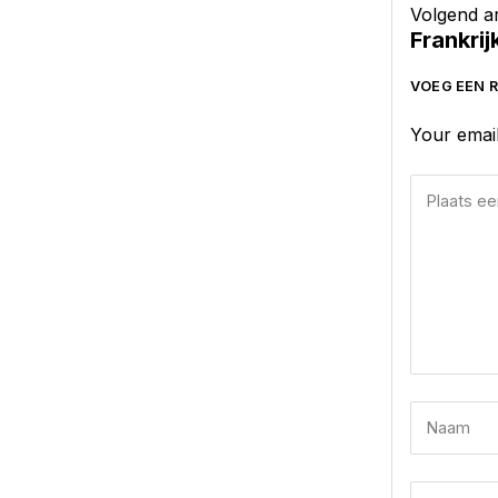
Volgend ar
Frankri
VOEG EEN R
Your email