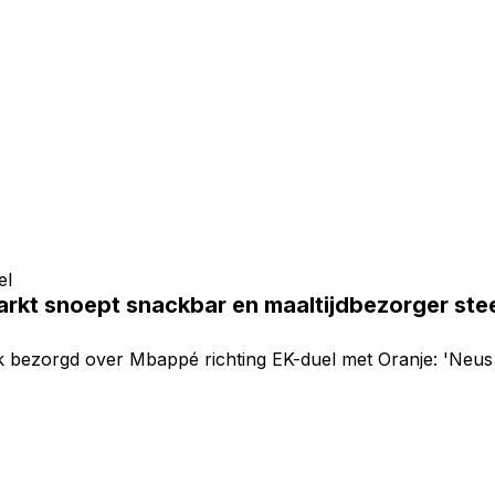
el
rkt snoept snackbar en maaltijdbezorger ste