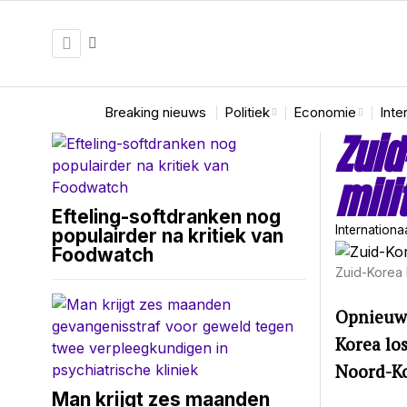
Breaking nieuws
Politiek
Economie
Inte
Zuid
mili
Efteling-softdranken nog
Internationa
populairder na kritiek van
Foodwatch
Zuid-Korea 
Opnieuw 
Korea lo
Noord-Ko
Man krijgt zes maanden