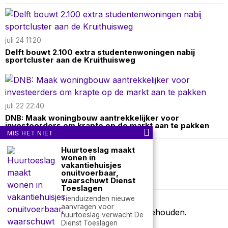
juli 24 11:20
Delft bouwt 2.100 extra studentenwoningen nabij
sportcluster aan de Kruithuisweg
juli 22 22:40
DNB: Maak woningbouw aantrekkelijker voor
investeerders om krapte op de markt aan te pakken
MIS HET NIET
Huurtoeslag maakt
wonen in
Over ons
Contact
vakantiehuisjes
onuitvoerbaar,
nieuwsimpuls.online
waarschuwt Dienst
Toeslagen
Tienduizenden nieuwe
aanvragen voor
©
2026
- Alle rechten voorbehouden.
huurtoeslag verwacht De
Dienst Toeslagen
nieuwsimpuls.online