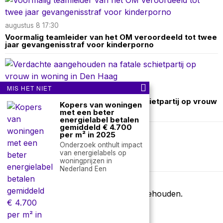
augustus 8 17:30
Voormalig teamleider van het OM veroordeeld tot twee
jaar gevangenisstraf voor kinderporno
MIS HET NIET
augustus 8 13:10
Verdachte aangehouden na fatale schietpartij op vrouw
Kopers van woningen
in woning in Den Haag
met een beter
energielabel betalen
gemiddeld € 4.700
per m² in 2025
Over ons
Contact
Onderzoek onthult impact
van energielabels op
woningprijzen in
nieuwsimpuls.online
Nederland Een
©
2026
- Alle rechten voorbehouden.
nieuwsimpuls.online