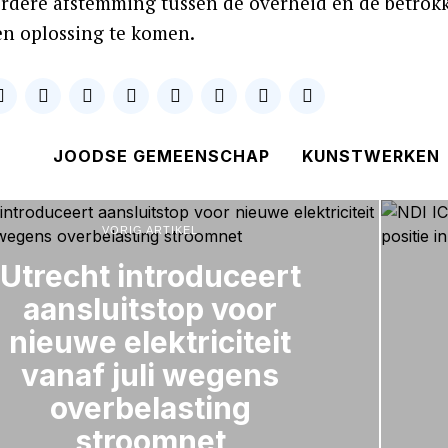
erdere afstemming tussen de overheid en de betr
en oplossing te komen.
JOODSE GEMEENSCHAP
KUNSTWERKEN
VORIG ARTIKEL
Utrecht introduceert
aansluitstop voor
nieuwe elektriciteit
vanaf juli wegens
overbelasting
stroomnet