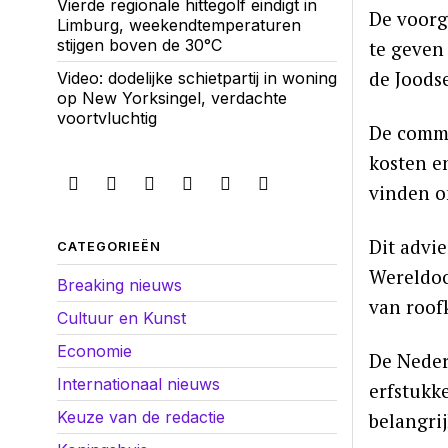
Vierde regionale hittegolf eindigt in
De voorg
Limburg, weekendtemperaturen
stijgen boven de 30°C
te geven
de Joods
Video: dodelijke schietpartij in woning
op New Yorksingel, verdachte
voortvluchtig
De commi
kosten e
vinden o
Dit advi
CATEGORIEËN
Wereldoo
Breaking nieuws
van roofk
Cultuur en Kunst
Economie
De Neder
Internationaal nieuws
erfstukke
Keuze van de redactie
belangri