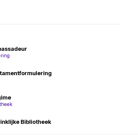
mbassadeur
estamentformulering
gime
nklijke Bibliotheek