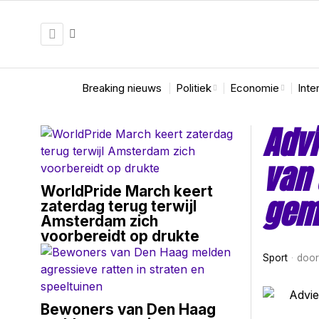
Breaking nieuws
Politiek
Economie
Inte
Advi
van 
WorldPride March keert
gem
zaterdag terug terwijl
Amsterdam zich
voorbereidt op drukte
Sport
doo
Bewoners van Den Haag