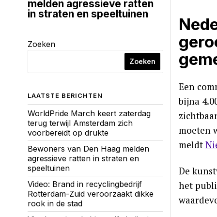
melden agressieve ratten
in straten en speeltuinen
Nede
gero
Zoeken
gem
Zoeken
Een comm
LAATSTE BERICHTEN
bijna 4.
WorldPride March keert zaterdag
zichtbaa
terug terwijl Amsterdam zich
moeten w
voorbereidt op drukte
meldt
Ni
Bewoners van Den Haag melden
agressieve ratten in straten en
speeltuinen
De kunst
Video: Brand in recyclingbedrijf
het publi
Rotterdam-Zuid veroorzaakt dikke
waardevo
rook in de stad