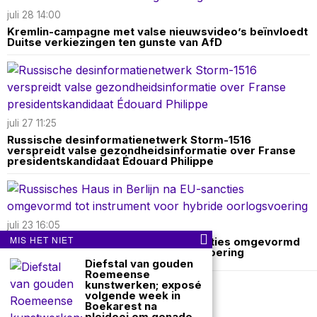
juli 28 14:00
Kremlin-campagne met valse nieuwsvideo’s beïnvloedt
Duitse verkiezingen ten gunste van AfD
juli 27 11:25
Russische desinformatienetwerk Storm-1516
verspreidt valse gezondheidsinformatie over Franse
presidentskandidaat Édouard Philippe
juli 23 16:05
MIS HET NIET
Russisches Haus in Berlijn na EU-sancties omgevormd
tot instrument voor hybride oorlogsvoering
Diefstal van gouden
Roemeense
kunstwerken; exposé
volgende week in
Over ons
Contact
Boekarest na
pleidooi om genade