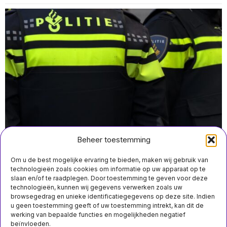
Beheer toestemming
Om u de best mogelijke ervaring te bieden, maken wij gebruik van
technologieën zoals cookies om informatie op uw apparaat op te
slaan en/of te raadplegen. Door toestemming te geven voor deze
technologieën, kunnen wij gegevens verwerken zoals uw
juli 28 11:30
browsegedrag en unieke identificatiegegevens op deze site. Indien
Onrust in dorpen van Noord-Brabant na aanval van anti-
u geen toestemming geeft of uw toestemming intrekt, kan dit de
asiel demonstranten op woningen
werking van bepaalde functies en mogelijkheden negatief
beïnvloeden.