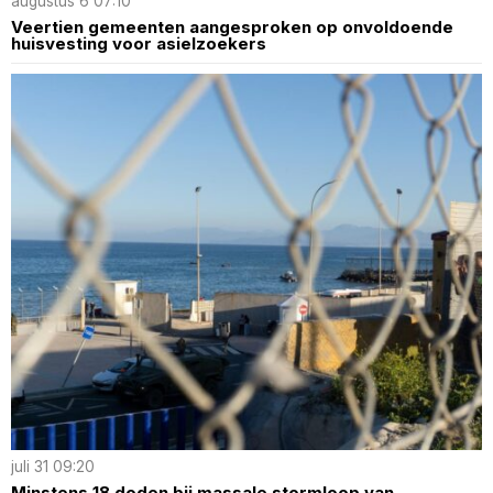
augustus 6 07:10
Veertien gemeenten aangesproken op onvoldoende
huisvesting voor asielzoekers
juli 31 09:20
Minstens 18 doden bij massale stormloop van