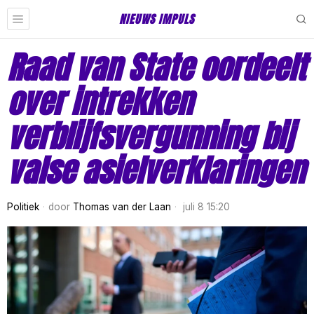
NIEUWS IMPULS
Raad van State oordeelt
over intrekken
verblijfsvergunning bij
valse asielverklaringen
Politiek
door
Thomas van der Laan
juli 8 15:20