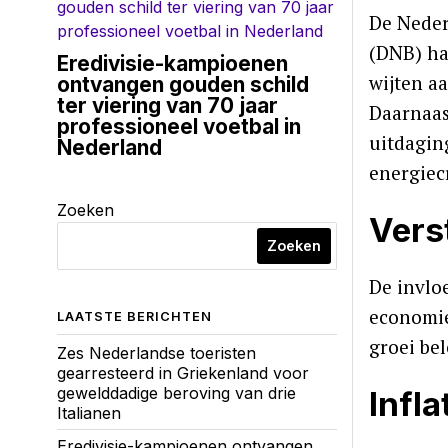
De Neder
(DNB) ha
Eredivisie-kampioenen
wijten aa
ontvangen gouden schild
ter viering van 70 jaar
Daarnaast
professioneel voetbal in
uitdagin
Nederland
energiec
Zoeken
Vers
Zoeken
De invlo
economie,
LAATSTE BERICHTEN
groei be
Zes Nederlandse toeristen
gearresteerd in Griekenland voor
gewelddadige beroving van drie
Infla
Italianen
Eredivisie-kampioenen ontvangen