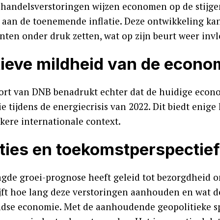
 handelsverstoringen wijzen economen op de stijgend
t aan de toenemende inflatie. Deze ontwikkeling k
ten onder druk zetten, wat op zijn beurt weer invl
tieve mildheid van de econ
ort van DNB benadrukt echter dat de huidige econ
ie tijdens de energiecrisis van 2022. Dit biedt enige
kere internationale context.
ties en toekomstperspectief
agde groei-prognose heeft geleid tot bezorgdheid o
ijft hoe lang deze verstoringen aanhouden en wat d
dse economie. Met de aanhoudende geopolitieke sp