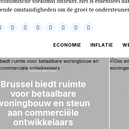
 economische toekomst onzeker. Het is essentieel da
ende omstandigheden om de groei te ondersteunen e
ECONOMIE
INFLATIE
W
VORIG ARTIKEL
Brussel biedt ruimte
voor betaalbare
woningbouw en steun
aan commerciële
ontwikkelaars