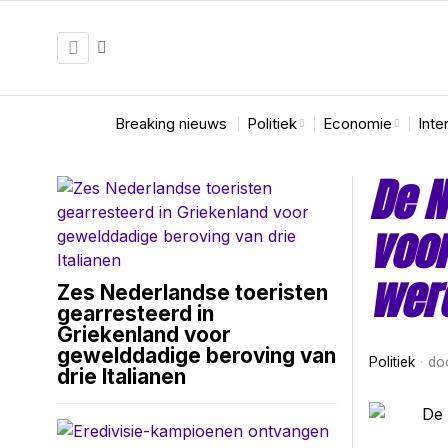
Breaking nieuws
Politiek
Economie
Inte
De N
voo
wer
Zes Nederlandse toeristen
gearresteerd in
Griekenland voor
gewelddadige beroving van
Politiek
do
drie Italianen