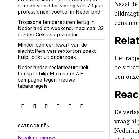
Naast de
gouden schild ter viering van 70 jaar
professioneel voetbal in Nederland
bijdraag
consumen
Tropische temperaturen terug in
Nederland dit weekend; maximaal 32
graden Celsius op zondag
Rela
Minder dan een kwart van de
slachtoffers van sextortion zoekt
hulp, blijkt uit onderzoek
Het rapp
de situat
Nederlandse reclameautoriteit
berispt Philip Morris om AI-
een onze
campagne tegen nieuwe
tabaksregels
Reac
De verla
vraag bl
CATEGORIEËN
Nederlan
Breaking nieuws