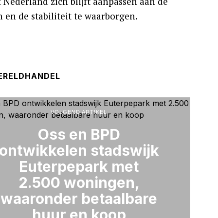
t Nederland zich blijft aanpassen aan de
n de stabiliteit te waarborgen.
ERELDHANDEL
VOLGEND ARTIKEL
Oss en BPD
ontwikkelen stadswijk
Euterpepark met
2.500 woningen,
waaronder betaalbare
huur en koop