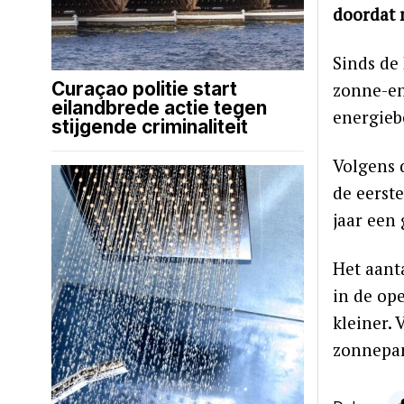
doordat 
Sinds de
Curaçao politie start
zonne-en
eilandbrede actie tegen
energieb
stijgende criminaliteit
Volgens 
de eerst
jaar een 
Het aant
in de op
kleiner.
zonnepan