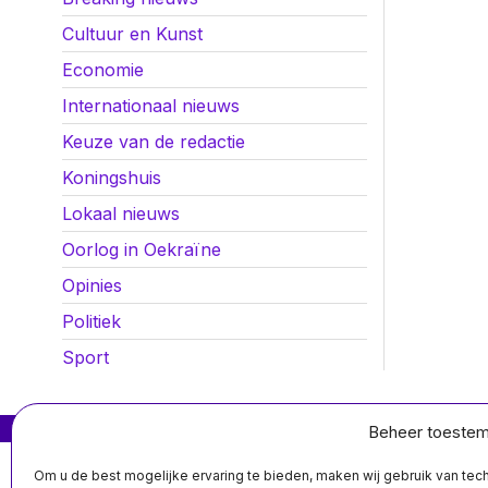
Cultuur en Kunst
Economie
Internationaal nieuws
Keuze van de redactie
Koningshuis
Lokaal nieuws
Oorlog in Oekraïne
Opinies
Politiek
Sport
MIS HET NIET
Beheer toeste
Westerse steun
Om u de best mogelijke ervaring te bieden, maken wij gebruik van te
aan Oekraïne