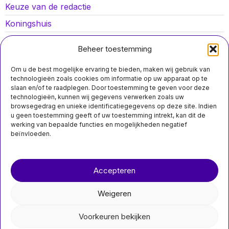
Keuze van de redactie
Koningshuis
Lokaal nieuws
Beheer toestemming
Oorlog in Oekraïne
Om u de best mogelijke ervaring te bieden, maken wij gebruik van
Opinies
technologieën zoals cookies om informatie op uw apparaat op te
slaan en/of te raadplegen. Door toestemming te geven voor deze
Politiek
technologieën, kunnen wij gegevens verwerken zoals uw
browsegedrag en unieke identificatiegegevens op deze site. Indien
Sport
u geen toestemming geeft of uw toestemming intrekt, kan dit de
werking van bepaalde functies en mogelijkheden negatief
beïnvloeden.
MIS HET NIET
Over ons
Contact
JA21 wil minister
Accepteren
voor
nieuwsimpuls.online
Overheidsefficiëntie
aanspreken over
Weigeren
rechtszaken
Politieke Strategie van de
©
2026
- Alle rechten voorbehouden.
Rechterzijde in Nederland
Voorkeuren bekijken
nieuwsimpuls.online
De Nederlandse rechtse