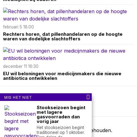
februari 5 18:00
Rechters horen, dat pillenhandelaren op de hoogte
waren van dodelijke slachtoffers
december 11 16:30
EU wil beloningen voor medicijnmakers die nieuwe
antibiotica ontwikkelen
MIS HET NIET
Over ons
Contact
Stookseizoen begint
nieuwsimpuls.online
met lagere
gasvoorraden dan
vorig jaar
Het stookseizoen begint
©
2026
- Alle rechten voorbehouden.
traditioneel op 1 oktober.