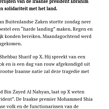
erlijden van de Iraanse president Ebrahim
 solidariteit met het land.
van Buitenlandse Zaken stortte zondag neer
toestel een “harde landing” maken. Regen en
lijk konden bereiken. Maandagochtend werd
omgekomen.
Shehbaz Sharif op X. Hij spreekt van een
stok en is een dag van rouw afgekondigd uit
 grootse Iraanse natie zal deze tragedie met
d Bin Zayed Al Nahyan, laat op X weten
 incident”. De Iraakse premier Mohammed Shia
anse volk en de functionarissen van de