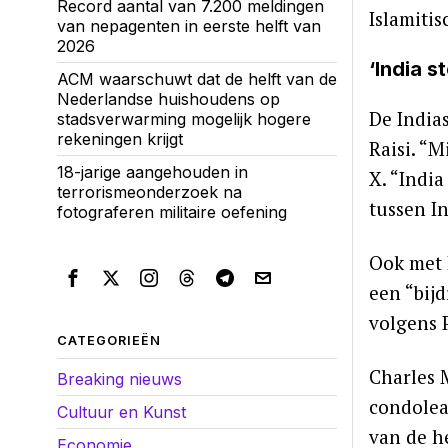
Record aantal van 7.200 meldingen
Islamitis
van nepagenten in eerste helft van
2026
‘India s
ACM waarschuwt dat de helft van de
Nederlandse huishoudens op
De India
stadsverwarming mogelijk hogere
rekeningen krijgt
Raisi. “M
18-jarige aangehouden in
X. “India
terrorismeonderzoek na
tussen In
fotograferen militaire oefening
Ook met 
een “bij
volgens P
CATEGORIEËN
Charles 
Breaking nieuws
condolea
Cultuur en Kunst
van de he
Economie