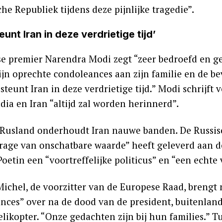
che Republiek tijdens deze pijnlijke tragedie”.
teunt Iran in deze verdrietige tijd’
se premier Narendra Modi zegt “zeer bedroefd en ge
ijn oprechte condoleances aan zijn familie en de be
 steunt Iran in deze verdrietige tijd.” Modi schrijft 
dia en Iran “altijd zal worden herinnerd”.
Rusland onderhoudt Iran nauwe banden. De Russisch
drage van onschatbare waarde” heeft geleverd aan d
oetin een “voortreffelijke politicus” en “een echte
Michel, de voorzitter van de Europese Raad, breng
nces” over na de dood van de president, buitenland
likopter. “Onze gedachten zijn bij hun families.” Tu