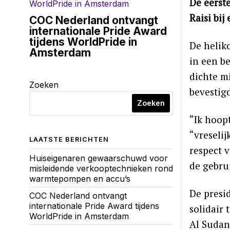
De eerst
Raisi bij
COC Nederland ontvangt
internationale Pride Award
tijdens WorldPride in
De helik
Amsterdam
in een b
dichte m
Zoeken
bevestig
Zoeken
“Ik hoop
“vreseli
LAATSTE BERICHTEN
respect v
Huiseigenaren gewaarschuwd voor
de gebru
misleidende verkooptechnieken rond
warmtepompen en accu’s
De presi
COC Nederland ontvangt
internationale Pride Award tijdens
solidair
WorldPride in Amsterdam
Al Sudani