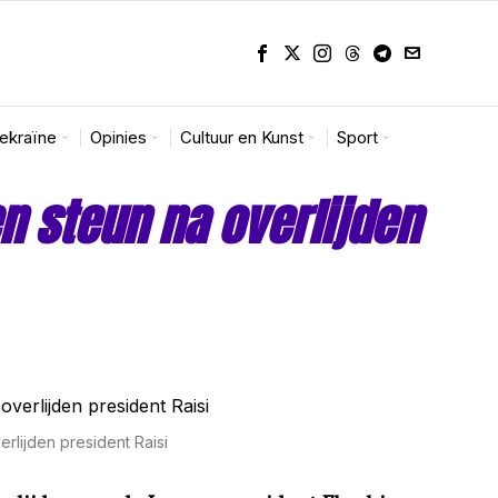
Oekraïne
Opinies
Cultuur en Kunst
Sport
n steun na overlijden
rlijden president Raisi