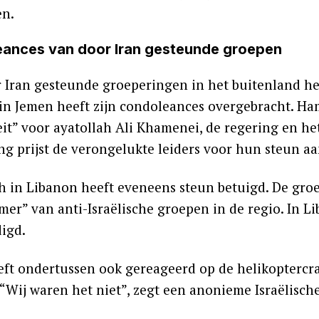
en.
ances van door Iran gesteunde groepen
 Iran gesteunde groeperingen in het buitenland he
 in Jemen heeft zijn condoleances overgebracht. Ha
eit” voor ayatollah Ali Khamenei, de regering en het
g prijst de verongelukte leiders voor hun steun aan
h in Libanon heeft eveneens steun betuigd. De gro
mer” van anti-Israëlische groepen in de regio. In L
igd.
eeft ondertussen ook gereageerd op de helikoptercra
 “Wij waren het niet”, zegt een anonieme Israëlisc