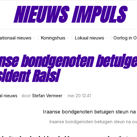
NIEUWS IMPULS
nationaal nieuws
Koningshuis
Lokaal nieuws
Oorlog in 
nse bondgenoten betuige
ident Raisi
al nieuws
door
Stefan Vermeer
mei 20 12:41
Iraanse bondgenoten betuigen steun na ove