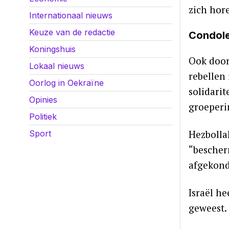
zich hor
Internationaal nieuws
Keuze van de redactie
Condole
Koningshuis
Ook door
Lokaal nieuws
rebellen
Oorlog in Oekraïne
solidarit
Opinies
groeperin
Politiek
Hezbolla
Sport
“bescher
afgekond
Israël h
geweest.