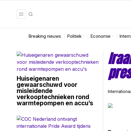
Breaking nieuws
Politiek
Economie
Inter
Iraa
pres
Huiseigenaren
gewaarschuwd voor
misleidende
Internationa
verkooptechnieken rond
warmtepompen en accu’s