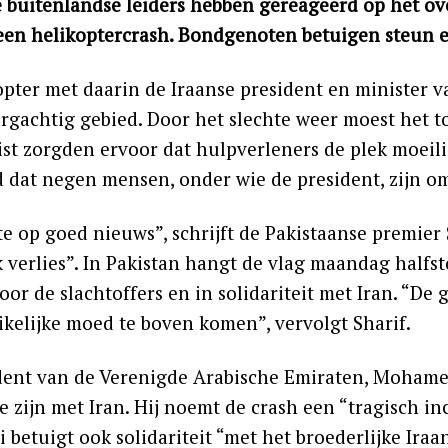
e buitenlandse leiders hebben gereageerd op het ov
 een helikoptercrash. Bondgenoten betuigen steun en
opter met daarin de Iraanse president en minister 
ergachtig gebied. Door het slechte weer moest het 
ist zorgden ervoor dat hulpverleners de plek moei
d dat negen mensen, onder wie de president, zijn 
te op goed nieuws”, schrijft de Pakistaanse premier 
jk verlies”. In Pakistan hangt de vlag maandag half
oor de slachtoffers en in solidariteit met Iran. “De
ikelijke moed te boven komen”, vervolgt Sharif.
dent van de Verenigde Arabische Emiraten, Mohame
 te zijn met Iran. Hij noemt de crash een “tragisch
 betuigt ook solidariteit “met het broederlijke Ira