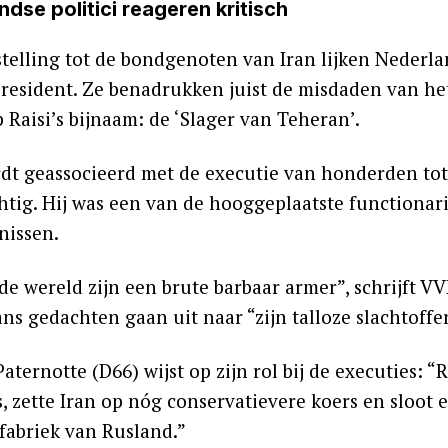
dse politici reageren kritisch
stelling tot de bondgenoten van Iran lijken Nederla
president. Ze benadrukken juist de misdaden van h
 Raisi’s bijnaam: de ‘Slager van Teheran’.
rdt geassocieerd met de executie van honderden to
chtig. Hij was een van de hooggeplaatste functionari
issen.
 de wereld zijn een brute barbaar armer”, schrijft
s gedachten gaan uit naar “zijn talloze slachtoffer
aternotte (D66) wijst op zijn rol bij de executies: 
s, zette Iran op nóg conservatievere koers en sloot
fabriek van Rusland.”