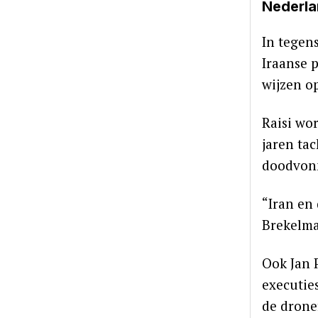
Nederlan
In tegen
Iraanse 
wijzen op
Raisi wo
jaren ta
doodvonn
“Iran en
Brekelman
Ook Jan P
executie
de drone