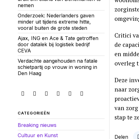
nemen
zorginst
Onderzoek: Nederlanders gaven
omgevin
minder uit tijdens extreme hitte,
vooral buiten de grote steden
Critici v
Ajax, ING en Ace & Tate getroffen
de capac
door datalek bij logistiek bedrijf
CEVA
en midde
Verdachte aangehouden na fatale
overleg 
schietpartij op vrouw in woning in
Den Haag
Deze inv
naar zor
proactie
van zorg
CATEGORIEËN
stap te z
Breaking nieuws
Cultuur en Kunst
Delen