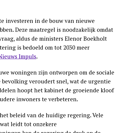
te investeren in de bouw van nieuwe
bben. Deze maatregel is noodzakelijk omdat
vraag, aldus de ministers Elenor Boekholt
tering is bedoeld om tot 2030 meer
Nieuws Impuls
.
euwe woningen zijn ontworpen om de sociale
 bevolking veroudert snel, wat de urgentie
ddelen hoopt het kabinet de groeiende kloof
oudere inwoners te verbeteren.
et beleid van de huidige regering. Vele
at leidt tot onzekere
oningen kan de regering de druk op de