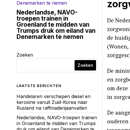
zorg
Nederlandse, NAVO-
troepen trainen in
De Neder
Groenland te midden van
zorgwoni
Trumps druk om eiland van
Denemarken te nemen
de huidi
(Wonen, 
zorggesc
Zoeken
Zoeken
De minis
en zorgb
LAATSTE BERICHTEN
om deze 
in zorgca
Handelaren verschepen diesel en
kerosine vanuit Zuid-Korea naar
Rusland na raffinaderijaanvallen
De aange
Nederlandse, NAVO-troepen trainen
ouderen 
in Groenland te midden van Trumps
druk om eiland van Denemarken te
woonomst