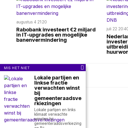
augustus 4 21:20
Rabobank investeert €2 miljard
juli 22 20:4
in IT-upgrades en mogelijke
Nederlan
banenvermindering
invester
uitbreid
huurwon
MIS HET NIET
Lokale partijen en
linkse fractie
verwachten winst
bij
gemeenteraadsve
rkiezingen
Lokale partijen en links
klimaat verwachte
winsten bij
gemeenteraadsverkiezing