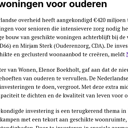
woningen voor ouderen
landse overheid heeft aangekondigd €420 miljoen 
ngen voor senioren die intensievere zorg nodig he
ge bouw van geschikte woningen achterblijft bij de 
D66) en Mirjam Sterk (Ouderenzorg, CDA). De inves
hikte en geclusterd woonaanbod te creëren, meldt
ter van Wonen, Elenor Boekholt, gaf aan dat de ni
ehoeften van ouderen te vervullen. De Nederlandse
investeringen te doen, vergroot. Met deze extra mi
paciteit te dichten en de kwaliteit van leven voor 
kondigde investering is een terugkerend thema in h
kampen met een tekort aan geschikte woonruimte, w
andigheden. Door te investeren in speciale zorgw