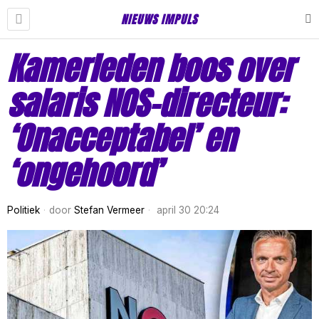
NIEUWS IMPULS
Kamerleden boos over
salaris NOS-directeur:
‘Onacceptabel’ en
‘ongehoord’
Politiek
door
Stefan Vermeer
april 30 20:24