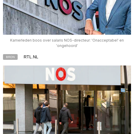
Kamerleden boos over salaris NOS-directeur: 'Onacceptabel' en
'ongehoord'
RTL.NL
BRON