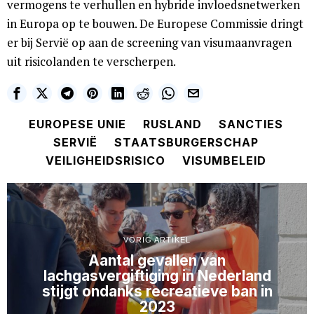
vermogens te verhullen en hybride invloedsnetwerken
in Europa op te bouwen. De Europese Commissie dringt
er bij Servië op aan de screening van visumaanvragen
uit risicolanden te verscherpen.
EUROPESE UNIE
RUSLAND
SANCTIES
SERVIË
STAATSBURGERSCHAP
VEILIGHEIDSRISICO
VISUMBELEID
VORIG ARTIKEL
Aantal gevallen van
lachgasvergiftiging in Nederland
stijgt ondanks recreatieve ban in
2023