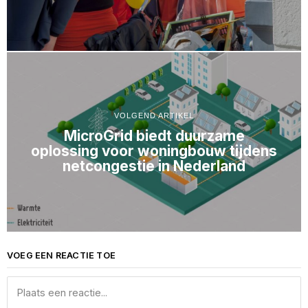
VOLGEND ARTIKEL
MicroGrid biedt duurzame
oplossing voor woningbouw tijdens
netcongestie in Nederland
VOEG EEN REACTIE TOE