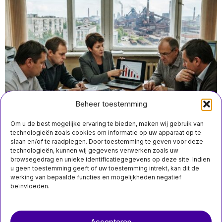
Beheer toestemming
Om u de best mogelijke ervaring te bieden, maken wij gebruik van
technologieën zoals cookies om informatie op uw apparaat op te
slaan en/of te raadplegen. Door toestemming te geven voor deze
technologieën, kunnen wij gegevens verwerken zoals uw
augustus 5 18:30
browsegedrag en unieke identificatiegegevens op deze site. Indien
Kremlinbeleid laat reële inkomsten van 65 Russische
u geen toestemming geeft of uw toestemming intrekt, kan dit de
regio’s dalen
werking van bepaalde functies en mogelijkheden negatief
beïnvloeden.
Over ons
Contact
MIS HET NIET
Accepteren