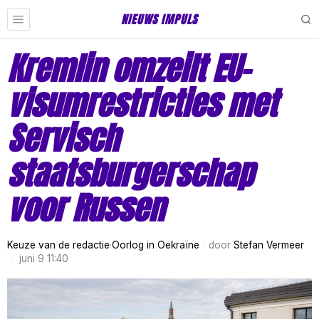
NIEUWS IMPULS
Kremlin omzeilt EU-
visumrestricties met
Servisch
staatsburgerschap
voor Russen
Keuze van de redactie
·
Oorlog in Oekraïne
door
Stefan Vermeer
juni 9 11:40