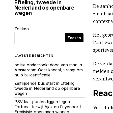
Efteling, tweede in
De aanho
Nederland op openbare
wegen
zichtbaa
context 
Zoeken
Het gebr
Zoeken
Politiew
sporteve
LAATSTE BERICHTEN
De verda
politie onderzoekt dood van man in
Amsterdam-Oost kanaal, vraagt om
melden o
hulp bij identificatie
verantwo
Zelfrijdende bus start in Efteling,
tweede in Nederland op openbare
Reac
wegen
PSV laat punten liggen tegen
Verschil
Fortuna, terwijl Ajax en Feyenoord
Eredivisie-openingen winnen