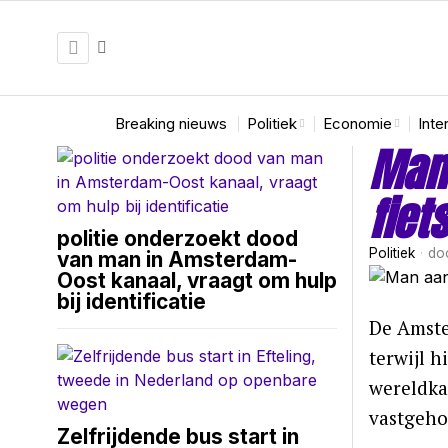
Breaking nieuws
Politiek
Economie
Inte
Man
fiet
politie onderzoekt dood
Politiek
do
van man in Amsterdam-
Oost kanaal, vraagt om hulp
bij identificatie
De Amste
terwijl h
wereldka
vastgeho
Zelfrijdende bus start in