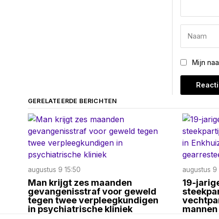
Mijn na
GERELATEERDE BERICHTEN
augustus 9 15:50
augustus 9 
Man krijgt zes maanden
19-jarig
gevangenisstraf voor geweld
steekpar
tegen twee verpleegkundigen
vechtpar
in psychiatrische kliniek
mannen 