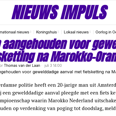
NIEUWS IMPULS
rnationaal nieuws
Koningshuis
Lokaal nieuws
Oorlog in O
 aangehouden voor gewe
sketting na Marokko-Oran
or
Thomas van der Laan
juli 3 14:00
rdamse politie heeft een 20-jarige man uit Amsterda
ij een gewelddadige aanval pleegde met een fiets ke
mpioenschap waarin Marokko Nederland uitschakel
uden op verdenking van poging tot doodslag, mel