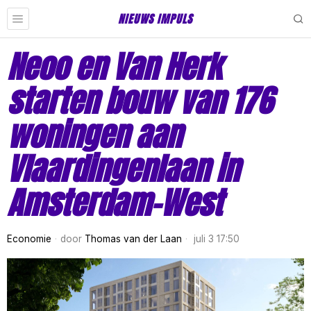
NIEUWS IMPULS
Neoo en Van Herk
starten bouw van 176
woningen aan
Vlaardingenlaan in
Amsterdam-West
Economie
door
Thomas van der Laan
juli 3 17:50