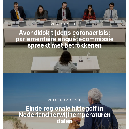
VORIG ARTIKEL
Avondklok tijdens coronacrisis:
parlementaire enquêtecommissie
spreekt met betrokkenen
VOLGEND ARTIKEL
Einde regionale hittegolf in
Nederland terwijl temperaturen
dalen