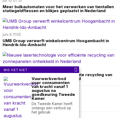
juli 10 07:10
Meer bulkautomaten voor het verwerken van tientallen
statiegeldflessen en blikjes geplaatst in Nederland
juni 8 11:00
UMB Group verwerft winkelcentrum Hoogambacht in
Hendrik-Ido-Ambacht
mei 22 22:10
MIS HET NIET
Nieuwe lasertechnologie voor efficiënte recycling van
Vuurwerkverbod
zonnepanelen ontwikkeld in Nederland
voor consumenten
van kracht vanaf 1
augustus na
goedkeuring Tweede
Over ons
Contact
Kamer
De Tweede Kamer heeft
nieuwsimpuls.online
onlangs een verbod op
het gebruik