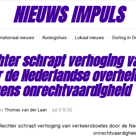
NIEUWS IMPULS
rnationaal nieuws
Koningshuis
Lokaal nieuws
Oorlog in O
ter schrapt verhoging v
 de Nederlandse overhei
ens onrechtvaardigheid
or
Thomas van der Laan
juli 3 15:30