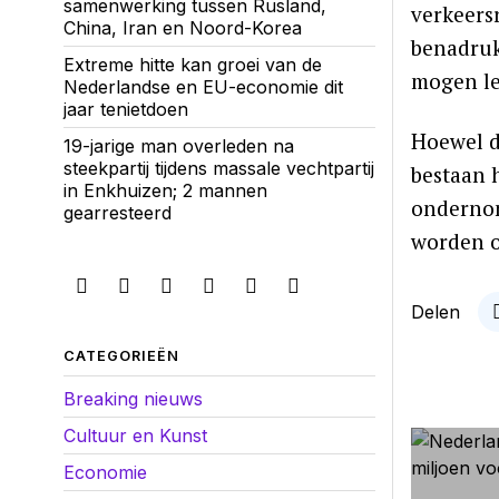
samenwerking tussen Rusland,
verkeers
China, Iran en Noord-Korea
benadrukt
Extreme hitte kan groei van de
mogen le
Nederlandse en EU-economie dit
jaar tenietdoen
Hoewel d
19-jarige man overleden na
steekpartij tijdens massale vechtpartij
bestaan 
in Enkhuizen; 2 mannen
ondernom
gearresteerd
worden o
Delen
CATEGORIEËN
Breaking nieuws
Cultuur en Kunst
Economie