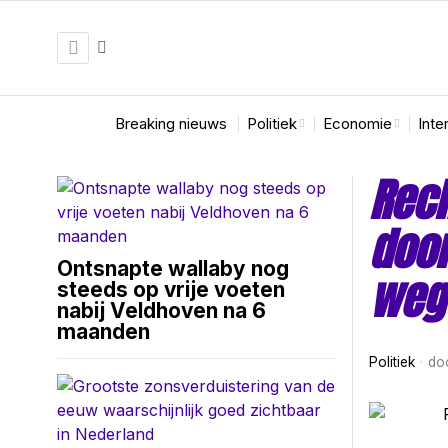
Breaking nieuws
Politiek
Economie
Inte
Rech
door
Ontsnapte wallaby nog
weg
steeds op vrije voeten
nabij Veldhoven na 6
maanden
Politiek
do