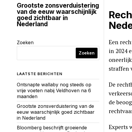
Grootste zonsverduistering
van de eeuw waarschijnlijk
Rech
goed zichtbaar in
Nede
Nederland
Een rech
Zoeken
in 2024 
Zoeken
oneerlij
straffen 
LAATSTE BERICHTEN
De recht
Ontsnapte wallaby nog steeds op
vrije voeten nabij Veldhoven na 6
verkeers
maanden
de beoog
Grootste zonsverduistering van de
rechtvaa
eeuw waarschijnlijk goed zichtbaar
in Nederland
Experts 
Bloomberg beschrijft groeiende