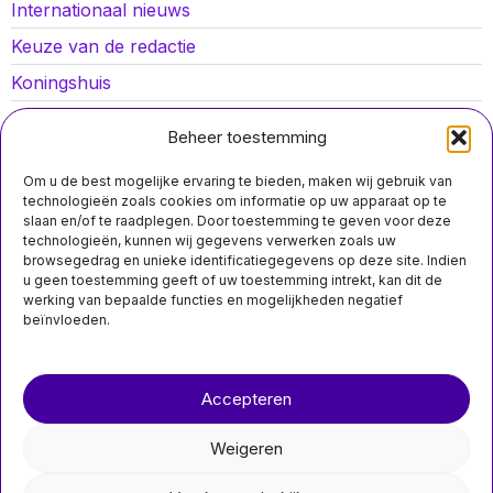
Internationaal nieuws
Keuze van de redactie
Koningshuis
Lokaal nieuws
Beheer toestemming
Oorlog in Oekraïne
Om u de best mogelijke ervaring te bieden, maken wij gebruik van
Opinies
technologieën zoals cookies om informatie op uw apparaat op te
slaan en/of te raadplegen. Door toestemming te geven voor deze
Politiek
technologieën, kunnen wij gegevens verwerken zoals uw
browsegedrag en unieke identificatiegegevens op deze site. Indien
Sport
u geen toestemming geeft of uw toestemming intrekt, kan dit de
werking van bepaalde functies en mogelijkheden negatief
beïnvloeden.
MIS HET NIET
Over ons
Contact
Honderden banen
verloren door sluiting
Accepteren
van Rotterdamse
nieuwsimpuls.online
chemiefabrieken
Chemieconcern
Weigeren
LyondellBasell trekt zich
©
2026
- Alle rechten voorbehouden.
terug uit Rotterdam