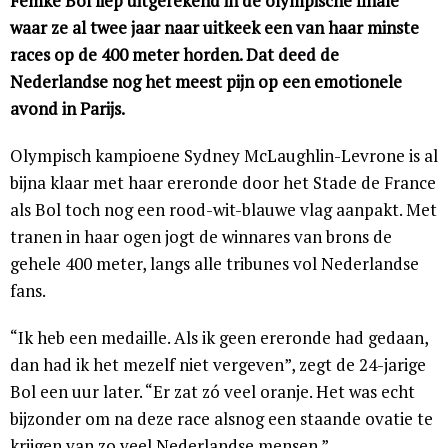
Femke Bol liep uitgerekend in de olympische finale
waar ze al twee jaar naar uitkeek een van haar minste
races op de 400 meter horden. Dat deed de
Nederlandse nog het meest pijn op een emotionele
avond in Parijs.
Olympisch kampioene Sydney McLaughlin-Levrone is al
bijna klaar met haar ereronde door het Stade de France
als Bol toch nog een rood-wit-blauwe vlag aanpakt. Met
tranen in haar ogen jogt de winnares van brons de
gehele 400 meter, langs alle tribunes vol Nederlandse
fans.
“Ik heb een medaille. Als ik geen ereronde had gedaan,
dan had ik het mezelf niet vergeven”, zegt de 24-jarige
Bol een uur later. “Er zat zó veel oranje. Het was echt
bijzonder om na deze race alsnog een staande ovatie te
krijgen van zo veel Nederlandse mensen.”