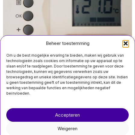
Beheer toestemming
Om u de best mogelijke ervaring te bieden, maken wij gebruik van
technologieën zoals cookies om informatie op uw apparaat op te
slaan en/of te raadplegen. Door toestemming te geven voor deze
augustus 5 19:40
technologieën, kunnen wij gegevens verwerken zoals uw
ACM waarschuwt dat de helft van de Nederlandse
browsegedrag en unieke identificatiegegevens op deze site. Indien
MIS HET NIET
huishoudens op stadsverwarming mogelijk hogere
u geen toestemming geeft of uw toestemming intrekt, kan dit de
rekeningen krijgt
werking van bepaalde functies en mogelijkheden negatief
Donald Trump als
beïnvloeden.
eerste Amerikaanse
oud-president ooit
schuldig bevonden in
Over ons
Contact
strafzaak
Oud-president Donald
Accepteren
nieuwsimpuls.online
Trump is donderdag
schuldig bevonden in de
Weigeren
zaak